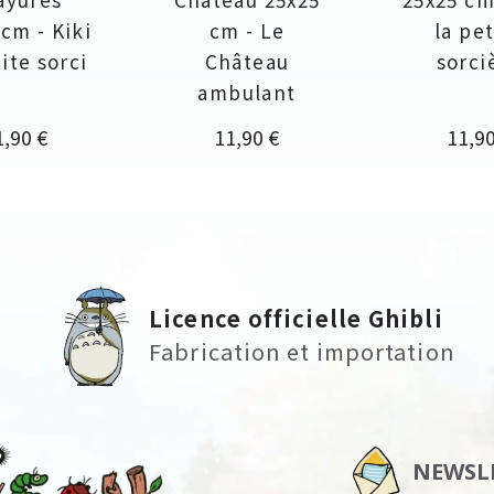
cm - Kiki
cm - Le
la pet
tite sorci
Château
sorci
ambulant
ix
Prix
Prix
1,90 €
11,90 €
11,90
Licence officielle Ghibli
Fabrication et importation
NEWSL