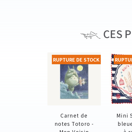
CES P
RUPTURE DE STOCK
RUPTU
Carnet de
Mini 
notes Totoro -
bleu
Mon Voisin
à r