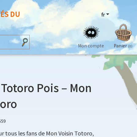
VÉS DU
fr
Mon compte
Panier
(0)
Totoro Pois – Mon
toro
659
 tous les fans de Mon Voisin Totoro,