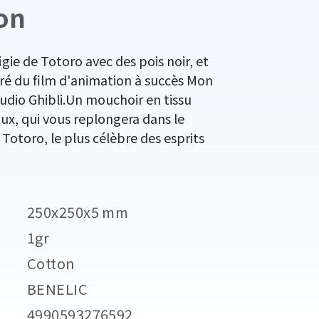
on
igie de Totoro avec des pois noir, et
iré du film d'animation à succès Mon
tudio Ghibli.Un mouchoir en tissu
ux, qui vous replongera dans le
otoro, le plus célèbre des esprits
250x250x5 mm
1gr
Cotton
BENELIC
4990593276592