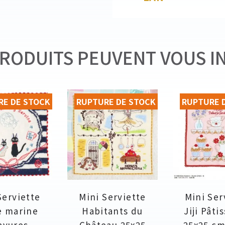
RODUITS PEUVENT VOUS I
RE DE STOCK
RUPTURE DE STOCK
RUPTURE 
Serviette
Mini Serviette
Mini Ser
e marine
Habitants du
Jiji Pâti
ayures
Château 25x25
25x25 cm