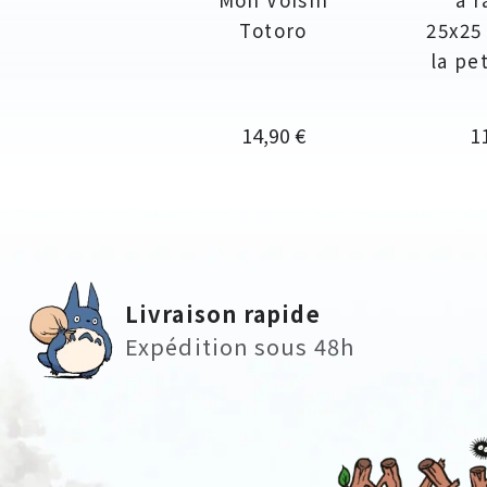
Totoro
25x25 
la pe
Prix
Pr
14,90 €
1
Livraison rapide
Expédition sous 48h