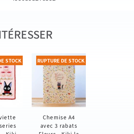
NTÉRESSER
DE STOCK
RUPTURE DE STOCK
viette
Chemise A4
sseries
avec 3 rabats
 - Kiki
Fleurs - Kiki la