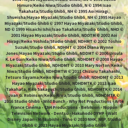
Himuro/Keiko Niwa/Studio Ghibli, N © 1994 Isao
Takahata/Studio Ghibli, NH © 1995 Aoi Hiiragi,
Shueisha/Hayao Miyazaki/Studio Ghibli, NH © 1995 Hayao
Miyazaki/Studio Ghibli © 1997 Hayao Miyazaki/Studio Ghibli,
ND © 1999 Hisaichi Ishii/Isao Takahata/Studio Ghibli, NHD ©
2001 Hayao Miyazaki/Studio Ghibli, NDDTM © 2002 Aoi
Hiiragi/Reiko Yoshida/Studio Ghibli, NDHMT © 2002 Toshio
Suzuki/Studio Ghibli, NDHMT © 2004 Diana Wynne
Jones/Hayao Miyazaki/Studio Ghibli, NDDMT © 2006 Ursula
K. Le Guin/Keiko Niwa/Studio Ghibli, NDHDMT © 2008 Hayao
Miyazaki/Studio Ghibli, NDHDMT © 2010 Mary Norton/Keiko
Niwa/Studio Ghibli, NDHDMTW © 2011 Chizuru Takahashi,
Tetsuro Sayama/Keiko Niwa/Studio Ghibli, NDHDMT © 2013
Hayao Miyazaki/Studio Ghibli, NDHDMTK © 2013 Isao
Takahata, Riko Sakaguchi/Studio Ghibli, NDHDMTK © 2014
Joan G. Robinson/Keiko Niwa/Studio Ghibli, NDHDMTK ©
2016 Studio Ghibli - Wild Bunch - Why Not Productions - Arte
France Cinéma - CN4 Productions - Belvision - Nippon
Television Network - Dentsu - Hakuhodo DYMP - Walt
Disney Japan - Mitsubishi - Toho © 2020 NHK, NEP, Studio
Ghibli © 2023 Hayao Miyazaki/Studio Ghibli