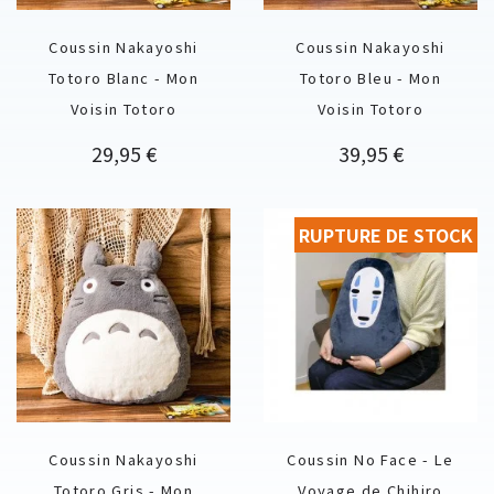
Coussin Nakayoshi
Coussin Nakayoshi
Totoro Blanc - Mon
Totoro Bleu - Mon
Voisin Totoro
Voisin Totoro
Prix
Prix
29,95 €
39,95 €
RUPTURE DE STOCK
Coussin Nakayoshi
Coussin No Face - Le
Totoro Gris - Mon
Voyage de Chihiro