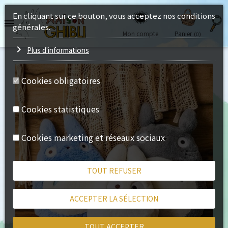
En cliquant sur ce bouton, vous acceptez nos conditions

générales.
Mon compte
Panier
(0)
chevron_right
Plus d'informations
Cookies obligatoires
Cookies statistiques
Cookies marketing et réseaux sociaux
TOUT REFUSER
ACCEPTER LA SÉLECTION
TOUT ACCEPTER