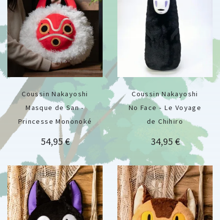
Coussin Nakayoshi
Coussin Nakayoshi
Masque de San -
No Face - Le Voyage
Princesse Mononoké
de Chihiro
Prix
Prix
54,95 €
34,95 €