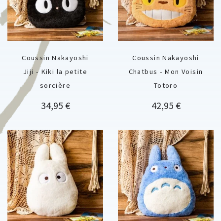
Coussin Nakayoshi
Coussin Nakayoshi
Jiji - Kiki la petite
Chatbus - Mon Voisin
sorcière
Totoro
Prix
Prix
34,95 €
42,95 €