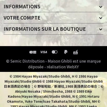
INFORMATIONS
VOTRE COMPTE
INFORMATIONS SUR LA BOUTIQUE
© Semic Distribution - Maison Ghibli est une marque
déposée - réalisation WebXY
© 1984 Hayao Miyazaki/Studio Ghibli, H © 1986 Hayao
Miyazaki/Studio Ghibli © 1988 Hayao Miyazaki/Studio Ghibli
日本語表記の場合：© 野坂昭如／新潮社,1988 英語表記の場合：©
Akiyuki Nosaka / Shinchosha, 1988 © 1989 Eiko
Kadono/Hayao Miyazaki/Studio Ghibli, N © 1991 Hotaru
Okamoto, Yuko Tone/Isao Takahata/Studio Ghibli, NH ©
1992 Hayao Miyazaki/Studio Ghibli, NN © 1993 Saeko