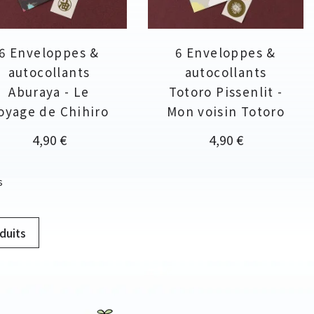
6 Enveloppes &
6 Enveloppes &
autocollants
autocollants
Aburaya - Le
Totoro Pissenlit -
oyage de Chihiro
Mon voisin Totoro
Prix
Prix
4,90 €
4,90 €
s
duits