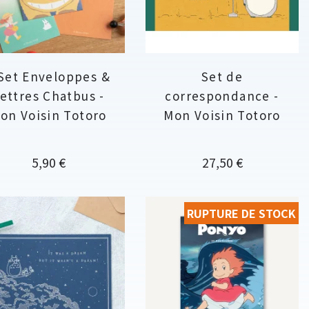
 Set Enveloppes &
Set de
ettres Chatbus -
correspondance -
on Voisin Totoro
Mon Voisin Totoro
Prix
Prix
5,90 €
27,50 €
RUPTURE DE STOCK