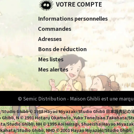
VOTRE COMPTE
Informations personnelles
Commandes
Adresses
Bons de réduction
Mes listes
Mes alertes
© Semic Distribution - Maison Ghibli est une marqu
Miyazaki/Studio Ghibli © 1988 Hayao Miyazaki/Studio Ghi
 Ghibli, N © 1991 Hotaru Okamoto, Yuko Tone/Isao Takahata/Stud
a/Studio Ghibli, NH © 1995 Aoi Hiiragi, Shueisha/Hayao Miyazaki
Takahata/Studio Ghibli, NHD © 2001 Hayao Miyazaki/Studio Ghibli