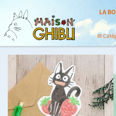
LA BO
Caté