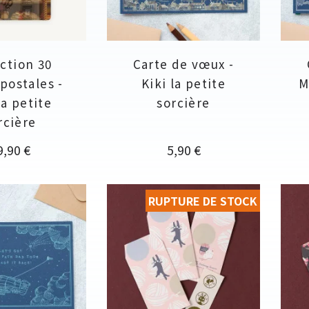
ction 30
Carte de vœux -
 postales -
Kiki la petite
M
la petite
sorcière
rcière
ix
Prix
9,90 €
5,90 €
RUPTURE DE STOCK