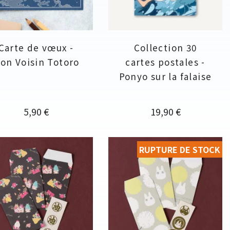
Carte de vœux -
Collection 30
on Voisin Totoro
cartes postales -
Ponyo sur la falaise
Prix
Prix
5,90 €
19,90 €
RUPTURE DE STOCK