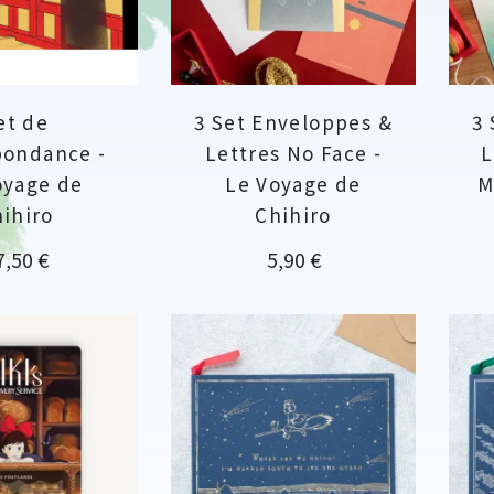
et de
3 Set Enveloppes &
3
pondance -
Lettres No Face -
L
oyage de
Le Voyage de
M
ihiro
Chihiro
ix
Prix
7,50 €
5,90 €