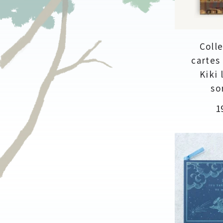
Colle
cartes
Kiki 
so
Pr
1