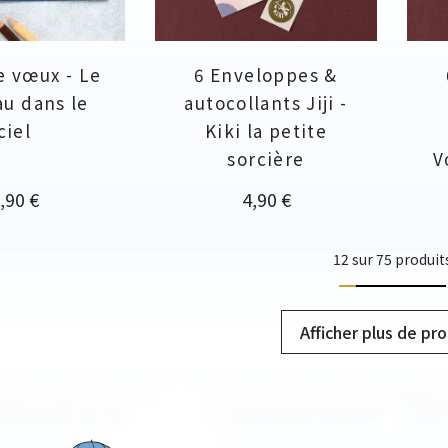
e vœux - Le
6 Enveloppes &
u dans le
autocollants Jiji -
ciel
Kiki la petite
sorcière
V
rix
Prix
,90 €
4,90 €
12 sur 75 produit
Afficher plus de pro