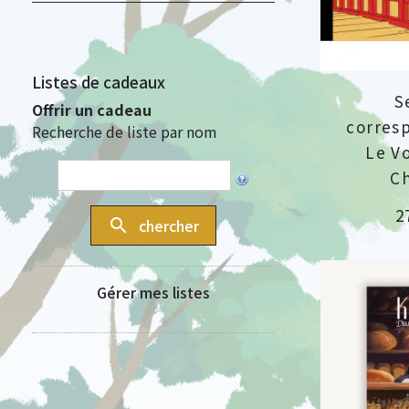
Listes de cadeaux
S
Offrir un cadeau
corres
Recherche de liste par nom
Le V
Ch
Pr
2
search
chercher
Gérer mes listes