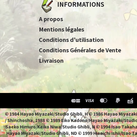
INFORMATIONS
A propos
Mentions légales
Conditions d'utilisation
Conditions Générales de Vente
Livraison
© 1984 Hayao Miyazaki/Studio Ghibli, H © 1986 Hayao 
/ Shinchosha, 1988 © 1989 Eiko Kadono/Hayao Miyazaki/Studio
Saeko Himuro/Keiko Niwa/Studio Ghibli, N © 1994 Isao Takahat
Hayao Miyazaki/Studio Ghibli, ND © 1999 Hisaichi Ishii/Isao 