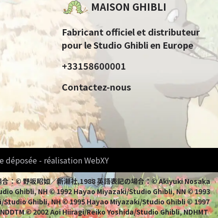
MAISON GHIBLI
Fabricant officiel et distributeur
pour le Studio Ghibli en Europe
+33158600001
Contactez-nous
e déposée - réalisation WebXY
bli 日本語表記の場合：© 野坂昭如／新潮社,1988 英語表記の場合：© Akiyuki Nosaka
io Ghibli, NH © 1992 Hayao Miyazaki/Studio Ghibli, NN © 1993
/Studio Ghibli, NH © 1995 Hayao Miyazaki/Studio Ghibli © 1997
, NDDTM © 2002 Aoi Hiiragi/Reiko Yoshida/Studio Ghibli, NDHMT