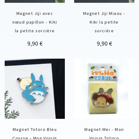
Magnet Jiji avec
Magnet Jiji Miaou -
nœud papillon - Kiki
Kiki la petite
la petite sorcière
sorcière
Prix
Prix
9,90 €
9,90 €
Magnet Totoro Bleu
Magnet Mei - Mon
Course - Mon Voisin
Voisin Totoro