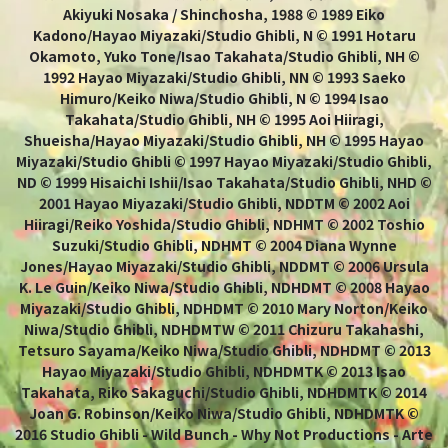
Akiyuki Nosaka / Shinchosha, 1988 © 1989 Eiko
Kadono/Hayao Miyazaki/Studio Ghibli, N © 1991 Hotaru
Okamoto, Yuko Tone/Isao Takahata/Studio Ghibli, NH ©
1992 Hayao Miyazaki/Studio Ghibli, NN © 1993 Saeko
Himuro/Keiko Niwa/Studio Ghibli, N © 1994 Isao
Takahata/Studio Ghibli, NH © 1995 Aoi Hiiragi,
Shueisha/Hayao Miyazaki/Studio Ghibli, NH © 1995 Hayao
Miyazaki/Studio Ghibli © 1997 Hayao Miyazaki/Studio Ghibli,
ND © 1999 Hisaichi Ishii/Isao Takahata/Studio Ghibli, NHD ©
2001 Hayao Miyazaki/Studio Ghibli, NDDTM © 2002 Aoi
Hiiragi/Reiko Yoshida/Studio Ghibli, NDHMT © 2002 Toshio
Suzuki/Studio Ghibli, NDHMT © 2004 Diana Wynne
Jones/Hayao Miyazaki/Studio Ghibli, NDDMT © 2006 Ursula
K. Le Guin/Keiko Niwa/Studio Ghibli, NDHDMT © 2008 Hayao
Miyazaki/Studio Ghibli, NDHDMT © 2010 Mary Norton/Keiko
Niwa/Studio Ghibli, NDHDMTW © 2011 Chizuru Takahashi,
Tetsuro Sayama/Keiko Niwa/Studio Ghibli, NDHDMT © 2013
Hayao Miyazaki/Studio Ghibli, NDHDMTK © 2013 Isao
Takahata, Riko Sakaguchi/Studio Ghibli, NDHDMTK © 2014
Joan G. Robinson/Keiko Niwa/Studio Ghibli, NDHDMTK ©
2016 Studio Ghibli - Wild Bunch - Why Not Productions - Arte