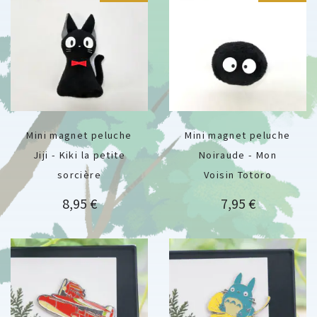
Mini magnet peluche
Mini magnet peluche
Jiji - Kiki la petite
Noiraude - Mon
sorcière
Voisin Totoro
Prix
Prix
8,95 €
7,95 €