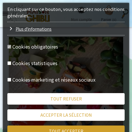
En cliquant sur ce bouton, vous acceptez nos conditions

générales.
Mon compte
Panier
(0)
chevron_right
Plus d'informations
Cookies obligatoires
Cookies statistiques
Cookies marketing et réseaux sociaux
TOUT REFUSER
ACCEPTER LA SÉLECTION
TOUT ACCEPTER