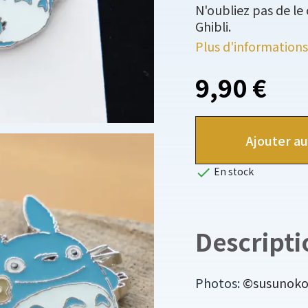
N'oubliez pas de le
Ghibli.
Plus d'informations
9,90 €
Ajouter au

En stock
Descripti
Photos:
©susunoko o