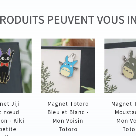
RODUITS PEUVENT VOUS I
et Jiji
Magnet Totoro
Magnet 
c nœud
Bleu et Blanc -
Mousta
lon - Kiki
Mon Voisin
Mon Vo
 petite
Totoro
Toto