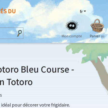
VÉS DU
fr
Mon compte
Panier
(0)
toro Bleu Course -
n Totoro
85
déal pour décorer votre frigidaire.