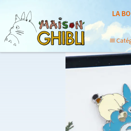
LA BO
Caté