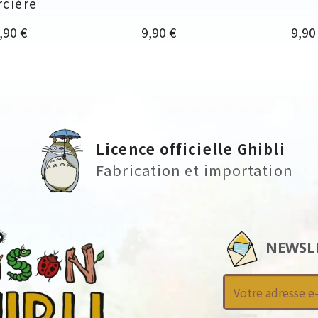
rcière
rix
Prix
Prix
,90 €
9,90 €
9,90
Licence officielle Ghibli
Fabrication et importation
NEWSL