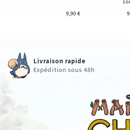
so
Prix
P
9,90 €
9
Livraison rapide
Expédition sous 48h