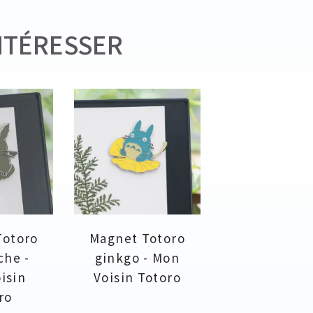
NTÉRESSER
Totoro
Magnet Totoro
che -
ginkgo - Mon
isin
Voisin Totoro
ro