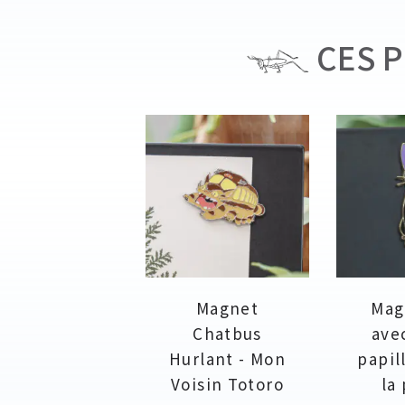
CES P
Magnet
Magn
Chatbus
ave
Hurlant - Mon
papil
Voisin Totoro
la