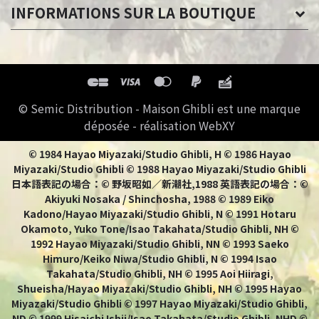
INFORMATIONS SUR LA BOUTIQUE
© Semic Distribution - Maison Ghibli est une marque
déposée - réalisation WebXY
© 1984 Hayao Miyazaki/Studio Ghibli, H © 1986 Hayao
Miyazaki/Studio Ghibli © 1988 Hayao Miyazaki/Studio Ghibli
日本語表記の場合：© 野坂昭如／新潮社,1988 英語表記の場合：©
Akiyuki Nosaka / Shinchosha, 1988 © 1989 Eiko
Kadono/Hayao Miyazaki/Studio Ghibli, N © 1991 Hotaru
Okamoto, Yuko Tone/Isao Takahata/Studio Ghibli, NH ©
1992 Hayao Miyazaki/Studio Ghibli, NN © 1993 Saeko
Himuro/Keiko Niwa/Studio Ghibli, N © 1994 Isao
Takahata/Studio Ghibli, NH © 1995 Aoi Hiiragi,
Shueisha/Hayao Miyazaki/Studio Ghibli, NH © 1995 Hayao
Miyazaki/Studio Ghibli © 1997 Hayao Miyazaki/Studio Ghibli,
ND © 1999 Hisaichi Ishii/Isao Takahata/Studio Ghibli, NHD ©