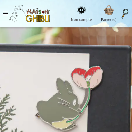

Mon compte
Panier
(0)