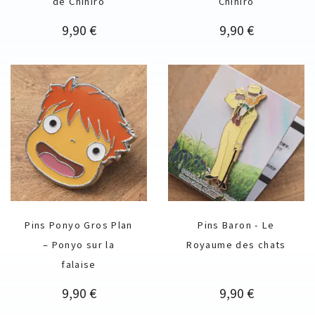
de Chihiro
Chihiro
Prix
Prix
9,90 €
9,90 €
Pins Ponyo Gros Plan
Pins Baron - Le
– Ponyo sur la
Royaume des chats
falaise
Prix
Prix
9,90 €
9,90 €