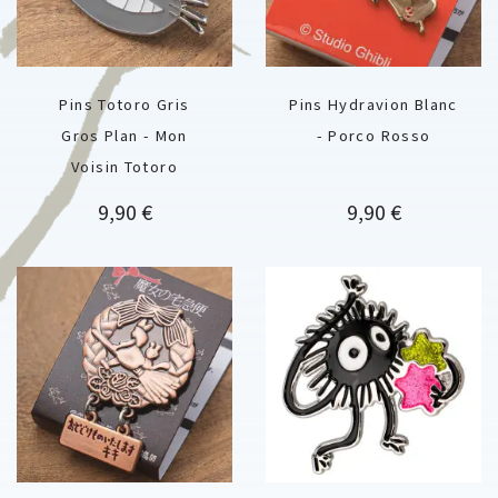
Pins Totoro Gris
Pins Hydravion Blanc
Gros Plan - Mon
- Porco Rosso
Voisin Totoro
Prix
Prix
9,90 €
9,90 €