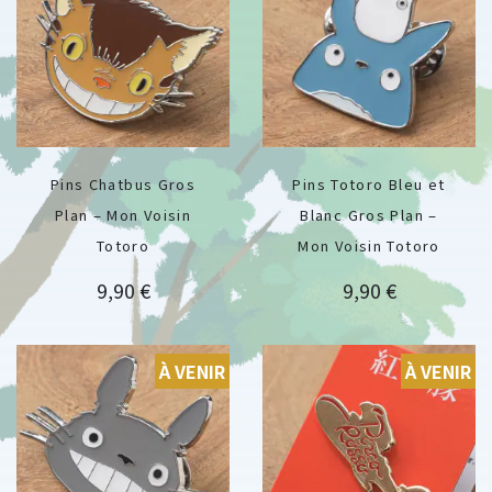
Pins Chatbus Gros
Pins Totoro Bleu et
Plan – Mon Voisin
Blanc Gros Plan –
Totoro
Mon Voisin Totoro
Prix
Prix
9,90 €
9,90 €
À VENIR
À VENIR