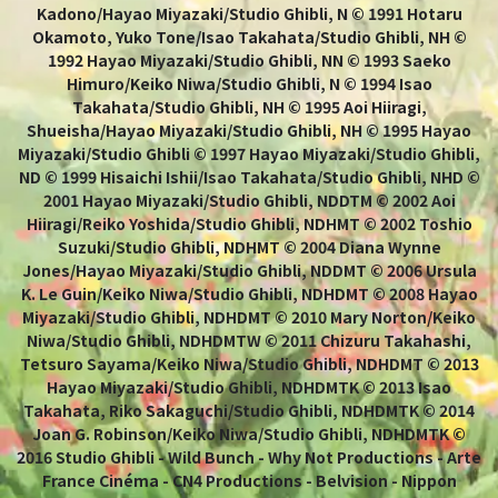
Kadono/Hayao Miyazaki/Studio Ghibli, N © 1991 Hotaru
Okamoto, Yuko Tone/Isao Takahata/Studio Ghibli, NH ©
1992 Hayao Miyazaki/Studio Ghibli, NN © 1993 Saeko
Himuro/Keiko Niwa/Studio Ghibli, N © 1994 Isao
Takahata/Studio Ghibli, NH © 1995 Aoi Hiiragi,
Shueisha/Hayao Miyazaki/Studio Ghibli, NH © 1995 Hayao
Miyazaki/Studio Ghibli © 1997 Hayao Miyazaki/Studio Ghibli,
ND © 1999 Hisaichi Ishii/Isao Takahata/Studio Ghibli, NHD ©
2001 Hayao Miyazaki/Studio Ghibli, NDDTM © 2002 Aoi
Hiiragi/Reiko Yoshida/Studio Ghibli, NDHMT © 2002 Toshio
Suzuki/Studio Ghibli, NDHMT © 2004 Diana Wynne
Jones/Hayao Miyazaki/Studio Ghibli, NDDMT © 2006 Ursula
K. Le Guin/Keiko Niwa/Studio Ghibli, NDHDMT © 2008 Hayao
Miyazaki/Studio Ghibli, NDHDMT © 2010 Mary Norton/Keiko
Niwa/Studio Ghibli, NDHDMTW © 2011 Chizuru Takahashi,
Tetsuro Sayama/Keiko Niwa/Studio Ghibli, NDHDMT © 2013
Hayao Miyazaki/Studio Ghibli, NDHDMTK © 2013 Isao
Takahata, Riko Sakaguchi/Studio Ghibli, NDHDMTK © 2014
Joan G. Robinson/Keiko Niwa/Studio Ghibli, NDHDMTK ©
2016 Studio Ghibli - Wild Bunch - Why Not Productions - Arte
France Cinéma - CN4 Productions - Belvision - Nippon