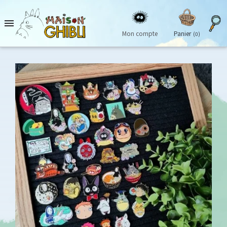

Mon compte
Panier
(0)