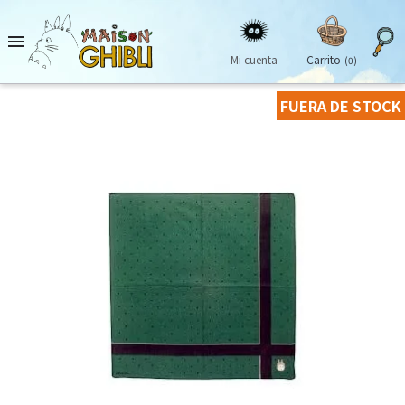

Mi cuenta
Carrito
(0)
FUERA DE STOCK