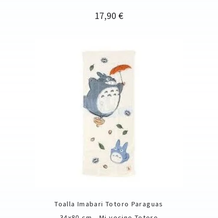
Precio
17,90 €
Toalla Imabari Totoro Paraguas
34x80 cm - Mi vecino Totoro