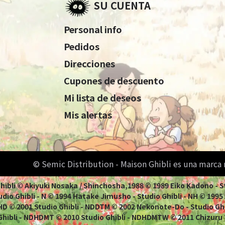
SU CUENTA
Personal info
Pedidos
Direcciones
Cupones de descuento
Mi lista de deseos
Mis alertas
© Semic Distribution - Maison Ghibli es una marca
 Ghibli © Akiyuki Nosaka / Shinchosha,1988 © 1989 Eiko Kadono - 
dio Ghibli - N © 1994 Hatake Jimusho - Studio Ghibli - NH © 1995 Ao
 NHD © 2001 Studio Ghibli - NDDTM © 2002 Nekonote-Do - Studio Gh
 Ghibli - NDHDMT © 2010 Studio Ghibli - NDHDMTW © 2011 Chizuru