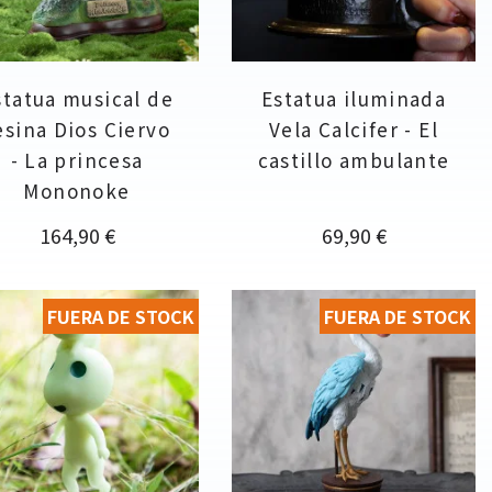
statua musical de
Estatua iluminada
esina Dios Ciervo
Vela Calcifer - El
- La princesa
castillo ambulante
Mononoke
Precio
Precio
164,90 €
69,90 €
FUERA DE STOCK
FUERA DE STOCK