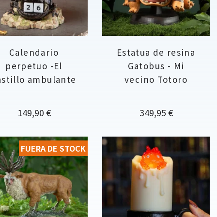
Calendario
Estatua de resina
perpetuo -El
Gatobus - Mi
astillo ambulante
vecino Totoro
Precio
Precio
149,90 €
349,95 €
FUERA DE STOCK