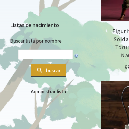
Listas de nacimiento
Figuri
Solda
Buscar lista por nombre
Toru
Na
Pr
9
search
buscar
Administrar lista