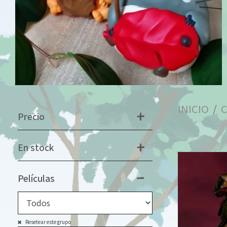
INICIO
Precio
En stock
Películas
Resetear este grupo