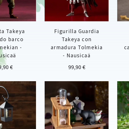
ta Takeya
Figurilla Guardia
do barco
Takeya con
mekian -
armadura Tolmekia
c
usicaä
- Nausicaä
ecio
Precio
9,90 €
99,90 €