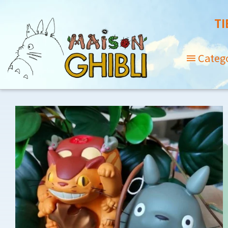
TI
Categ