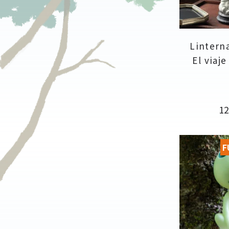
Linterna
El viaj
Pr
12
F