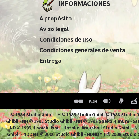
INFORMACIONES
A propósito
Aviso legal
Condiciones de uso
Condiciones generales de venta
Entrega
© 1984 Studio Ghibli - H © 1986 Studio Ghibli © 1988 Studio
Ghibli - NH © 1992 Studio Ghibli - NN © 1993 Saeko Himuro - Stu
ND © 1999 Hisaichi Ishii - Hatake Jimusho - Studio Ghibli -
Ghibli - NDDMT © 2006 Studio Ghibli - NDHDMT © 2008 Studio