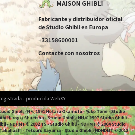
MAISON GHIBLI
Fabricante y distribuidor oficial
de Studio Ghibli en Europa
+33158600001
Contacte con nosotros
 registrada - producida WebXY
Studio Ghibli - N © 1991 Hotaru Okamoto - Yuko Tone - Studio
i Hiiragi / Shueisha - Studio Ghibli - NH © 1997 Studio Ghibli -
ibli - NDHMT © 2002 TS - Studio Ghibli - NDHMT © 2004 Studio
 Takahashi - Tetsuro Sayama - Studio Ghibli - NDHDMT © 2013