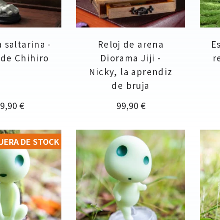
 saltarina -
Reloj de arena
E
e de Chihiro
Diorama Jiji -
r
Nicky, la aprendiz
de bruja
ecio
Precio
9,90 €
99,90 €
UERA DE STOCK