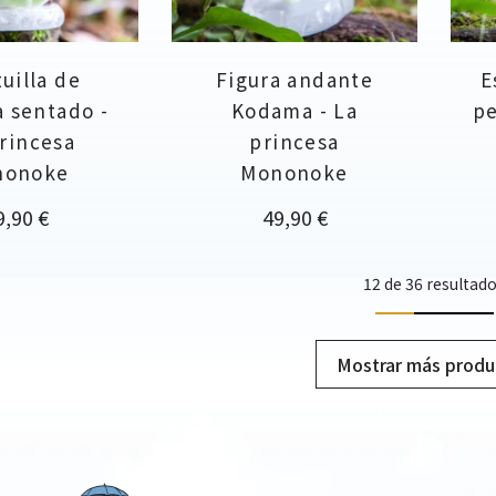
tuilla de
Figura andante
E
 sentado -
Kodama - La
pe
rincesa
princesa
nonoke
Mononoke
ecio
Precio
9,90 €
49,90 €
12 de 36 resultad
Mostrar más produ