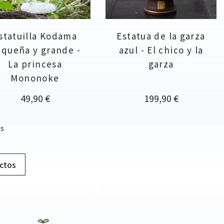
statuilla Kodama
Estatua de la garza
queña y grande -
azul - El chico y la
La princesa
garza
Mononoke
Precio
Precio
49,90 €
199,90 €
os
ctos