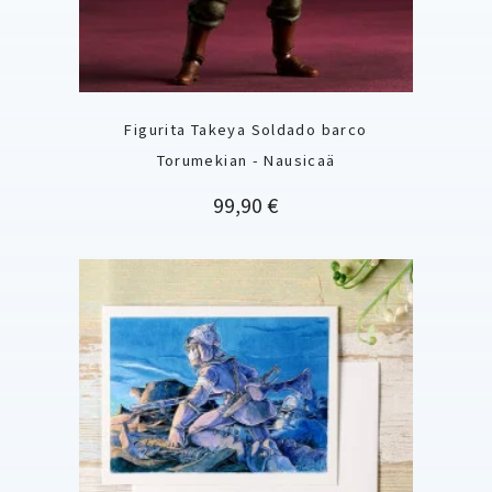
Figurita Takeya Soldado barco
Torumekian - Nausicaä
Precio
99,90 €