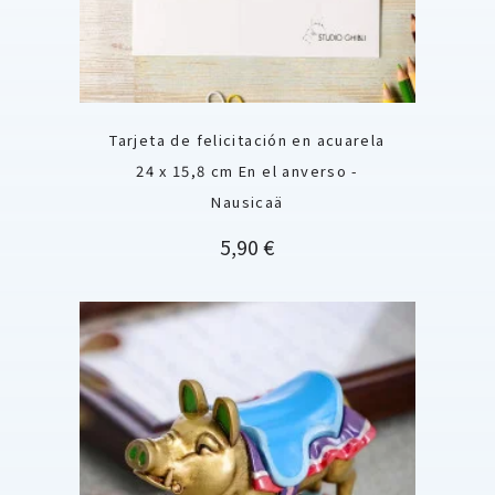
Tarjeta de felicitación en acuarela
24 x 15,8 cm En el anverso -
Nausicaä
Precio
5,90 €