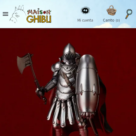

Mi cuenta
Carrito
(0)