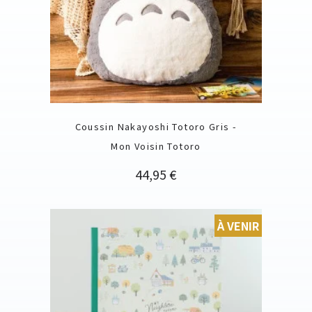
Coussin Nakayoshi Totoro Gris -
Mon Voisin Totoro
Prix
44,95 €
À VENIR