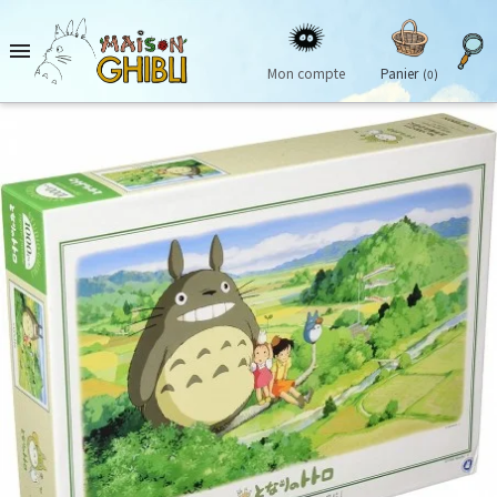

Mon compte
Panier
(0)