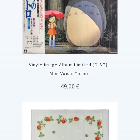
Vinyle Image Album Limited (O.S.T) -
Mon Voisin Totoro
Prix
49,00 €