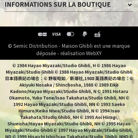
INFORMATIONS SUR LA BOUTIQUE
© Semic Distribution - Maison Ghibli est une marque
déposée - réalisation WebXY
© 1984 Hayao Miyazaki/Studio Ghibli, H © 1986 Hayao
Miyazaki/Studio Ghibli © 1988 Hayao Miyazaki/Studio Ghibli
日本語表記の場合：© 野坂昭如／新潮社,1988 英語表記の場合：©
Akiyuki Nosaka / Shinchosha, 1988 © 1989 Eiko
Kadono/Hayao Miyazaki/Studio Ghibli, N © 1991 Hotaru
Okamoto, Yuko Tone/Isao Takahata/Studio Ghibli, NH ©
1992 Hayao Miyazaki/Studio Ghibli, NN © 1993 Saeko
Himuro/Keiko Niwa/Studio Ghibli, N © 1994 Isao
Takahata/Studio Ghibli, NH © 1995 Aoi Hiiragi,
Shueisha/Hayao Miyazaki/Studio Ghibli, NH © 1995 Hayao
Miyazaki/Studio Ghibli © 1997 Hayao Miyazaki/Studio Ghibli,
ND © 1999 Hisaichi Ishii/Isao Takahata/Studio Ghibli, NHD ©