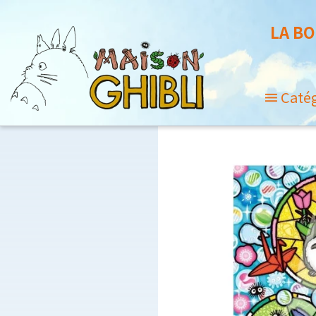
LA BO
Caté