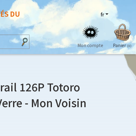
VÉS DU
fr
Mon compte
Panier
(0)
trail 126P Totoro
Verre - Mon Voisin
1