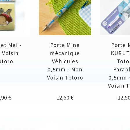
et Mei -
Porte Mine
Porte 
 Voisin
mécanique
KURUT
otoro
Véhicules
Toto
0,5mm - Mon
Parap
Voisin Totoro
0,5mm 
Voisin 
rix
Prix
Prix
,90 €
12,50 €
12,50