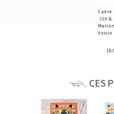
Cadre 
150 & 
Marron
Voisin
Prix
18,
CES P