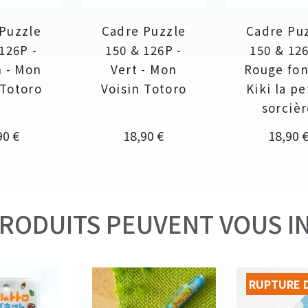
Puzzle
Cadre Puzzle
Cadre Pu
126P -
150 & 126P -
150 & 126
 - Mon
Vert - Mon
Rouge fon
 Totoro
Voisin Totoro
Kiki la pe
sorciè
Prix
Prix
90 €
18,90 €
18,90 
RODUITS PEUVENT VOUS I
RUPTURE 