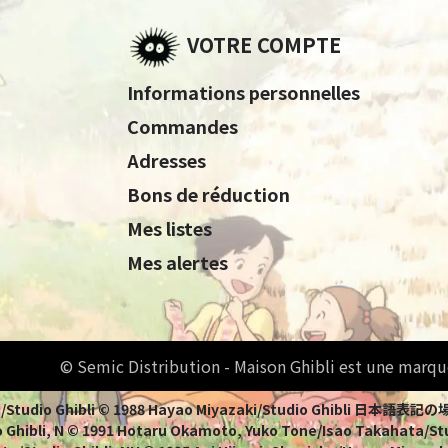
VOTRE COMPTE
Informations personnelles
Commandes
Adresses
Bons de réduction
Mes listes
Mes alertes
© Semic Distribution - Maison Ghibli est une marqu
Miyazaki/Studio Ghibli © 1988 Hayao Miyazaki/Studio Ghi
 Ghibli, N © 1991 Hotaru Okamoto, Yuko Tone/Isao Takahata/Stud