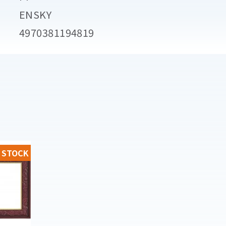
ENSKY
4970381194819
 STOCK