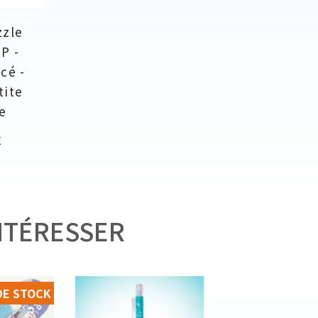
zzle
P -
cé -
tite
re
€
NTÉRESSER
DE STOCK