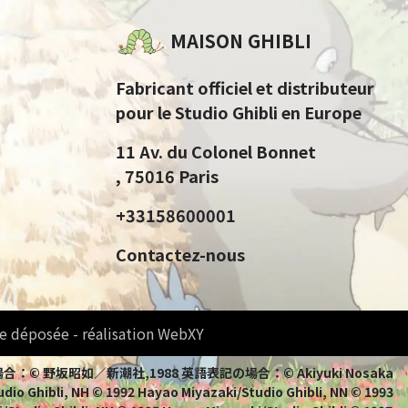
MAISON GHIBLI
Fabricant officiel et distributeur
pour le Studio Ghibli en Europe
11 Av. du Colonel Bonnet
, 75016 Paris
+33158600001
Contactez-nous
e déposée - réalisation WebXY
bli 日本語表記の場合：© 野坂昭如／新潮社,1988 英語表記の場合：© Akiyuki Nosaka
io Ghibli, NH © 1992 Hayao Miyazaki/Studio Ghibli, NN © 1993