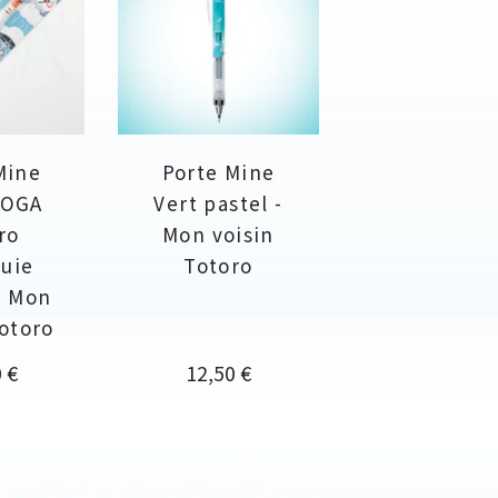
Mine
Porte Mine
OGA
Vert pastel -
ro
Mon voisin
luie
Totoro
- Mon
Totoro
Prix
 €
12,50 €