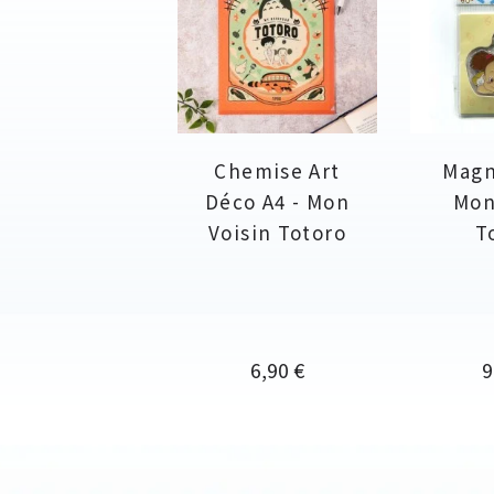
Chemise Art
Magn
Déco A4 - Mon
Mon
Voisin Totoro
T
Prix
P
6,90 €
9