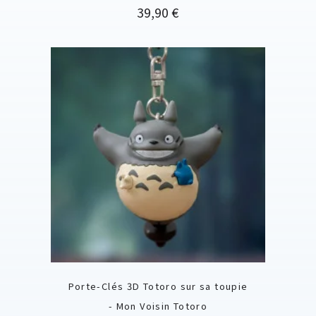
Prix
39,90 €
Porte-Clés 3D Totoro sur sa toupie
- Mon Voisin Totoro