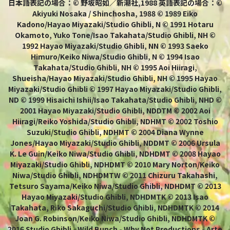
日本語表記の場合：© 野坂昭如／新潮社,1988 英語表記の場合：©
Akiyuki Nosaka / Shinchosha, 1988 © 1989 Eiko
Kadono/Hayao Miyazaki/Studio Ghibli, N © 1991 Hotaru
Okamoto, Yuko Tone/Isao Takahata/Studio Ghibli, NH ©
1992 Hayao Miyazaki/Studio Ghibli, NN © 1993 Saeko
Himuro/Keiko Niwa/Studio Ghibli, N © 1994 Isao
Takahata/Studio Ghibli, NH © 1995 Aoi Hiiragi,
Shueisha/Hayao Miyazaki/Studio Ghibli, NH © 1995 Hayao
Miyazaki/Studio Ghibli © 1997 Hayao Miyazaki/Studio Ghibli,
ND © 1999 Hisaichi Ishii/Isao Takahata/Studio Ghibli, NHD ©
2001 Hayao Miyazaki/Studio Ghibli, NDDTM © 2002 Aoi
Hiiragi/Reiko Yoshida/Studio Ghibli, NDHMT © 2002 Toshio
Suzuki/Studio Ghibli, NDHMT © 2004 Diana Wynne
Jones/Hayao Miyazaki/Studio Ghibli, NDDMT © 2006 Ursula
K. Le Guin/Keiko Niwa/Studio Ghibli, NDHDMT © 2008 Hayao
Miyazaki/Studio Ghibli, NDHDMT © 2010 Mary Norton/Keiko
Niwa/Studio Ghibli, NDHDMTW © 2011 Chizuru Takahashi,
Tetsuro Sayama/Keiko Niwa/Studio Ghibli, NDHDMT © 2013
Hayao Miyazaki/Studio Ghibli, NDHDMTK © 2013 Isao
Takahata, Riko Sakaguchi/Studio Ghibli, NDHDMTK © 2014
Joan G. Robinson/Keiko Niwa/Studio Ghibli, NDHDMTK ©
2016 Studio Ghibli - Wild Bunch - Why Not Productions - Arte