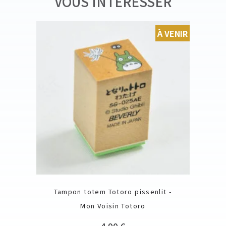
VOUS INTÉRESSER
À VENIR
Tampon totem Totoro pissenlit -
Mon Voisin Totoro
Prix