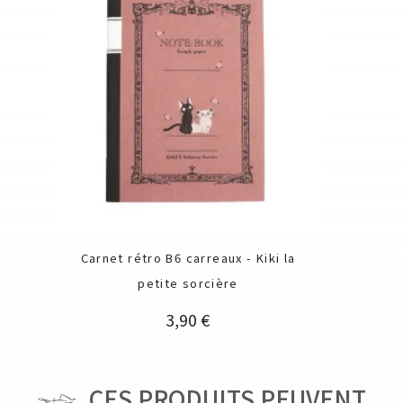
Carnet rétro B6 carreaux - Kiki la
petite sorcière
Prix
3,90 €
CES PRODUITS PEUVENT