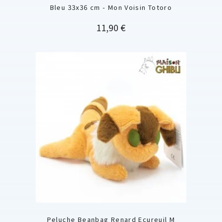
Bleu 33x36 cm - Mon Voisin Totoro
Prix
11,90 €
Peluche Beanbag Renard Ecureuil M