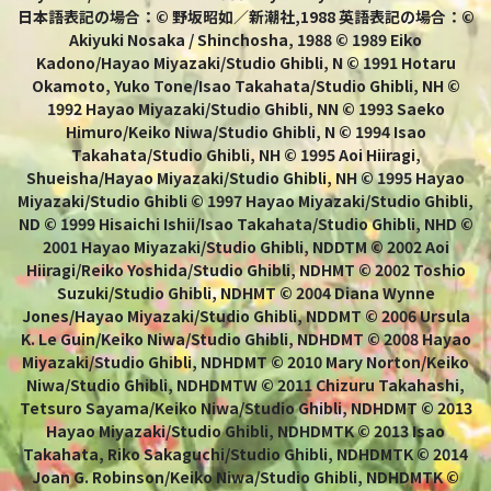
日本語表記の場合：© 野坂昭如／新潮社,1988 英語表記の場合：©
Akiyuki Nosaka / Shinchosha, 1988 © 1989 Eiko
Kadono/Hayao Miyazaki/Studio Ghibli, N © 1991 Hotaru
Okamoto, Yuko Tone/Isao Takahata/Studio Ghibli, NH ©
1992 Hayao Miyazaki/Studio Ghibli, NN © 1993 Saeko
Himuro/Keiko Niwa/Studio Ghibli, N © 1994 Isao
Takahata/Studio Ghibli, NH © 1995 Aoi Hiiragi,
Shueisha/Hayao Miyazaki/Studio Ghibli, NH © 1995 Hayao
Miyazaki/Studio Ghibli © 1997 Hayao Miyazaki/Studio Ghibli,
ND © 1999 Hisaichi Ishii/Isao Takahata/Studio Ghibli, NHD ©
2001 Hayao Miyazaki/Studio Ghibli, NDDTM © 2002 Aoi
Hiiragi/Reiko Yoshida/Studio Ghibli, NDHMT © 2002 Toshio
Suzuki/Studio Ghibli, NDHMT © 2004 Diana Wynne
Jones/Hayao Miyazaki/Studio Ghibli, NDDMT © 2006 Ursula
K. Le Guin/Keiko Niwa/Studio Ghibli, NDHDMT © 2008 Hayao
Miyazaki/Studio Ghibli, NDHDMT © 2010 Mary Norton/Keiko
Niwa/Studio Ghibli, NDHDMTW © 2011 Chizuru Takahashi,
Tetsuro Sayama/Keiko Niwa/Studio Ghibli, NDHDMT © 2013
Hayao Miyazaki/Studio Ghibli, NDHDMTK © 2013 Isao
Takahata, Riko Sakaguchi/Studio Ghibli, NDHDMTK © 2014
Joan G. Robinson/Keiko Niwa/Studio Ghibli, NDHDMTK ©