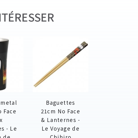
NTÉRESSER
 metal
Baguettes
o Face
21cm No Face
x
& Lanternes -
es - Le
Le Voyage de
e de
Chihiro