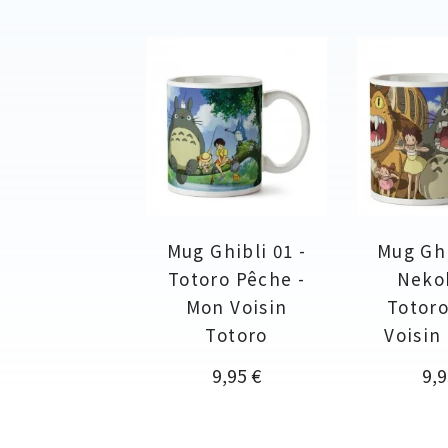
Mug Ghibli 01 -
Mug Ghi
Totoro Pêche -
Neko
Mon Voisin
Totoro
Totoro
Voisin
Prix
Pri
9,95 €
9,9