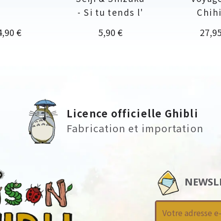
- Si tu tends l'
Chih
ix
Prix
Prix
4,90 €
5,90 €
27,95
Licence officielle Ghibli
Fabrication et importation
NEWSL