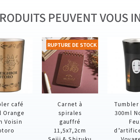
RODUITS PEUVENT VOUS I
RUPTURE DE STOCK
ler café
Carnet à
Tumbler
l Orange
spirales
300ml N
n Voisin
gauffré
Feu
otoro
11,5x7,2cm
d’artific
Seiji & Shizuku
Voyag