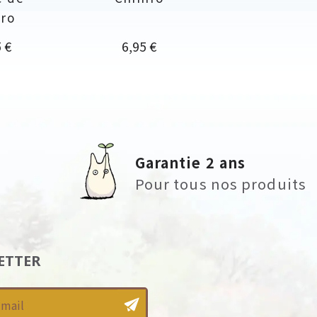
iro
Prix
 €
6,95 €
Garantie 2 ans
Pour tous nos produits
ETTER