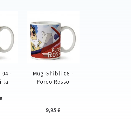
 04 -
Mug Ghibli 06 -
i la
Porco Rosso
e
re
Prix
9,95 €