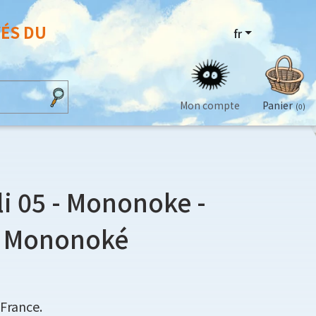
VÉS DU
fr
Mon compte
Panier
(0)
i 05 - Mononoke -
e Mononoké
France.