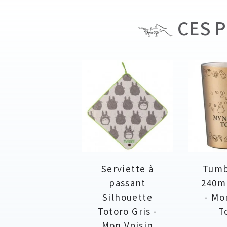
CES P
Serviette à
Tumb
passant
240m
Silhouette
- Mo
Totoro Gris -
T
Mon Voisin