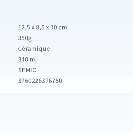
12,5 x 8,5 x 10 cm
350g
Céramique
340 ml
SEMIC
3760226376750