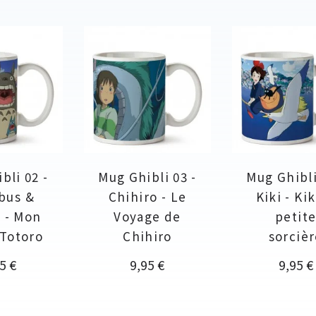
bli 02 -
Mug Ghibli 03 -
Mug Ghibli
bus &
Chihiro - Le
Kiki - Kik
 - Mon
Voyage de
petit
 Totoro
Chihiro
sorciè
x
Prix
Prix
5 €
9,95 €
9,95 €