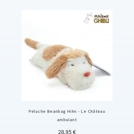
Peluche Beanbag Hihn - Le Château
ambulant
Prix
28,95 €