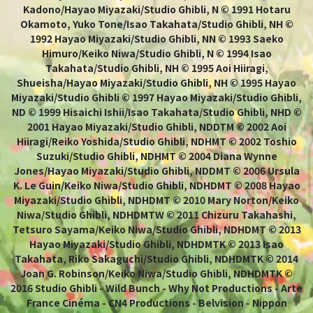
Kadono/Hayao Miyazaki/Studio Ghibli, N © 1991 Hotaru
Okamoto, Yuko Tone/Isao Takahata/Studio Ghibli, NH ©
1992 Hayao Miyazaki/Studio Ghibli, NN © 1993 Saeko
Himuro/Keiko Niwa/Studio Ghibli, N © 1994 Isao
Takahata/Studio Ghibli, NH © 1995 Aoi Hiiragi,
Shueisha/Hayao Miyazaki/Studio Ghibli, NH © 1995 Hayao
Miyazaki/Studio Ghibli © 1997 Hayao Miyazaki/Studio Ghibli,
ND © 1999 Hisaichi Ishii/Isao Takahata/Studio Ghibli, NHD ©
2001 Hayao Miyazaki/Studio Ghibli, NDDTM © 2002 Aoi
Hiiragi/Reiko Yoshida/Studio Ghibli, NDHMT © 2002 Toshio
Suzuki/Studio Ghibli, NDHMT © 2004 Diana Wynne
Jones/Hayao Miyazaki/Studio Ghibli, NDDMT © 2006 Ursula
K. Le Guin/Keiko Niwa/Studio Ghibli, NDHDMT © 2008 Hayao
Miyazaki/Studio Ghibli, NDHDMT © 2010 Mary Norton/Keiko
Niwa/Studio Ghibli, NDHDMTW © 2011 Chizuru Takahashi,
Tetsuro Sayama/Keiko Niwa/Studio Ghibli, NDHDMT © 2013
Hayao Miyazaki/Studio Ghibli, NDHDMTK © 2013 Isao
Takahata, Riko Sakaguchi/Studio Ghibli, NDHDMTK © 2014
Joan G. Robinson/Keiko Niwa/Studio Ghibli, NDHDMTK ©
2016 Studio Ghibli - Wild Bunch - Why Not Productions - Arte
France Cinéma - CN4 Productions - Belvision - Nippon