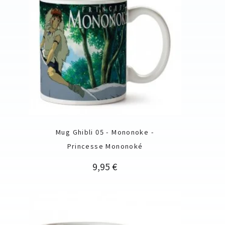
Mug Ghibli 05 - Mononoke -
Princesse Mononoké
Prix
9,95 €