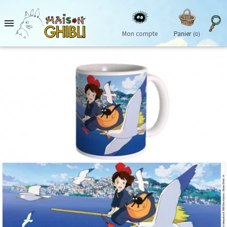

Mon compte
Panier
(0)