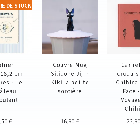
RE DE STOCK
ahier
Couvre Mug
Carne
x18,2 cm
Silicone Jiji -
croquis 
res - Le
Kiki la petite
Chihiro
âteau
sorcière
Face 
bulant
Voyag
Chih
rix
Prix
Prix
,50 €
16,90 €
23,90