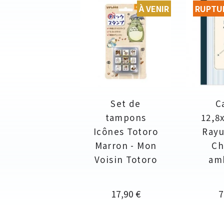
À VENIR
RUPTU
Set de
C
tampons
12,8
Icônes Totoro
Rayu
Marron - Mon
Ch
Voisin Totoro
am
Prix
P
17,90 €
7