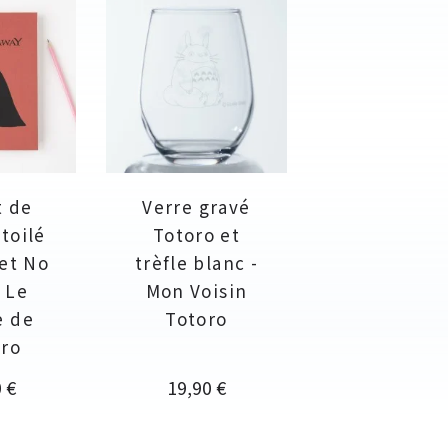
t de
Verre gravé
toilé
Totoro et
 et No
trèfle blanc -
- Le
Mon Voisin
e de
Totoro
iro
Prix
 €
19,90 €