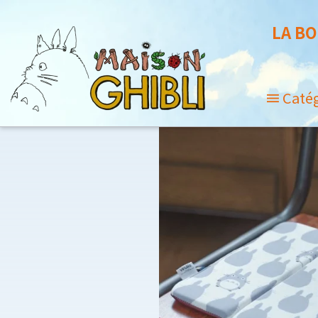
LA BO
Caté