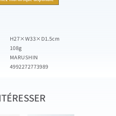
H27×W33×D1.5cm
108g
MARUSHIN
4992272773989
NTÉRESSER