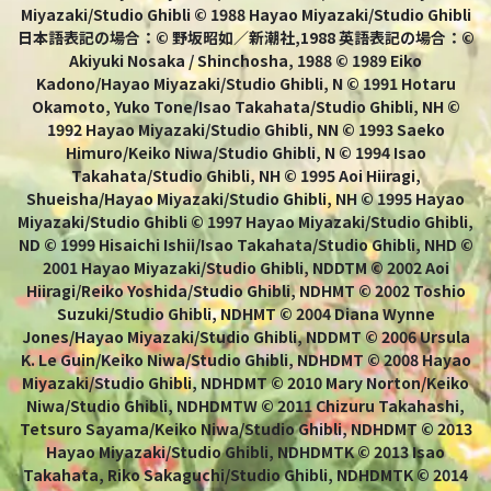
Miyazaki/Studio Ghibli © 1988 Hayao Miyazaki/Studio Ghibli
日本語表記の場合：© 野坂昭如／新潮社,1988 英語表記の場合：©
Akiyuki Nosaka / Shinchosha, 1988 © 1989 Eiko
Kadono/Hayao Miyazaki/Studio Ghibli, N © 1991 Hotaru
Okamoto, Yuko Tone/Isao Takahata/Studio Ghibli, NH ©
1992 Hayao Miyazaki/Studio Ghibli, NN © 1993 Saeko
Himuro/Keiko Niwa/Studio Ghibli, N © 1994 Isao
Takahata/Studio Ghibli, NH © 1995 Aoi Hiiragi,
Shueisha/Hayao Miyazaki/Studio Ghibli, NH © 1995 Hayao
Miyazaki/Studio Ghibli © 1997 Hayao Miyazaki/Studio Ghibli,
ND © 1999 Hisaichi Ishii/Isao Takahata/Studio Ghibli, NHD ©
2001 Hayao Miyazaki/Studio Ghibli, NDDTM © 2002 Aoi
Hiiragi/Reiko Yoshida/Studio Ghibli, NDHMT © 2002 Toshio
Suzuki/Studio Ghibli, NDHMT © 2004 Diana Wynne
Jones/Hayao Miyazaki/Studio Ghibli, NDDMT © 2006 Ursula
K. Le Guin/Keiko Niwa/Studio Ghibli, NDHDMT © 2008 Hayao
Miyazaki/Studio Ghibli, NDHDMT © 2010 Mary Norton/Keiko
Niwa/Studio Ghibli, NDHDMTW © 2011 Chizuru Takahashi,
Tetsuro Sayama/Keiko Niwa/Studio Ghibli, NDHDMT © 2013
Hayao Miyazaki/Studio Ghibli, NDHDMTK © 2013 Isao
Takahata, Riko Sakaguchi/Studio Ghibli, NDHDMTK © 2014