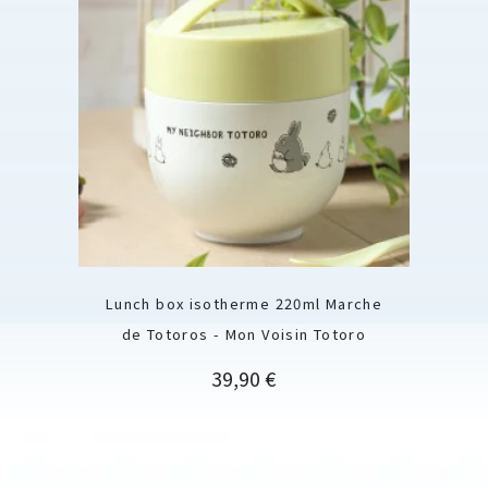
Lunch box isotherme 220ml Marche
de Totoros - Mon Voisin Totoro
Prix
39,90 €