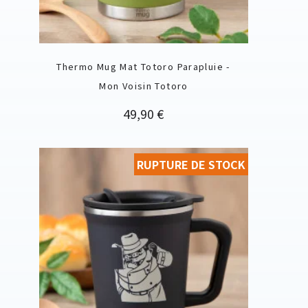
Thermo Mug Mat Totoro Parapluie -
Mon Voisin Totoro
Prix
49,90 €
RUPTURE DE STOCK