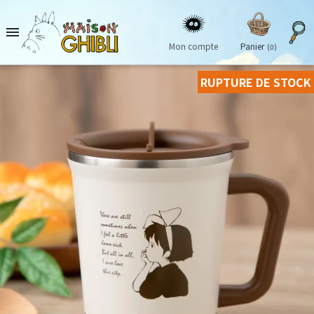

Mon compte
Panier
(0)
RUPTURE DE STOCK