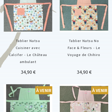
Tablier Natsu
Tablier Natsu No
Cuisiner avec
Face & Fleurs - Le
Calcifer - Le Château
Voyage de Chihiro
ambulant
Prix
Prix
34,90 €
34,90 €
À VENIR
À VENIR