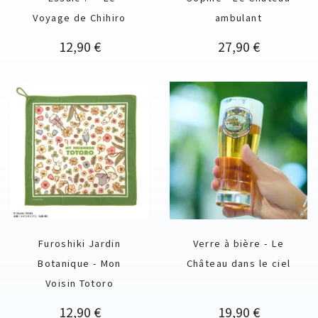
Voyage de Chihiro
ambulant
Prix
Prix
12,90 €
27,90 €
Furoshiki Jardin
Verre à bière - Le
Botanique - Mon
Château dans le ciel
Voisin Totoro
Prix
Prix
12,90 €
19,90 €