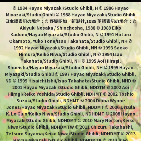
© 1984 Hayao Miyazaki/Studio Ghibli, H © 1986 Hayao
Miyazaki/Studio Ghibli © 1988 Hayao Miyazaki/Studio Ghibli
日本語表記の場合：© 野坂昭如／新潮社,1988 英語表記の場合：©
Akiyuki Nosaka / Shinchosha, 1988 © 1989 Eiko
Kadono/Hayao Miyazaki/Studio Ghibli, N © 1991 Hotaru
Okamoto, Yuko Tone/Isao Takahata/Studio Ghibli, NH ©
1992 Hayao Miyazaki/Studio Ghibli, NN © 1993 Saeko
Himuro/Keiko Niwa/Studio Ghibli, N © 1994 Isao
Takahata/Studio Ghibli, NH © 1995 Aoi Hiiragi,
Shueisha/Hayao Miyazaki/Studio Ghibli, NH © 1995 Hayao
Miyazaki/Studio Ghibli © 1997 Hayao Miyazaki/Studio Ghibli,
ND © 1999 Hisaichi Ishii/Isao Takahata/Studio Ghibli, NHD ©
2001 Hayao Miyazaki/Studio Ghibli, NDDTM © 2002 Aoi
Hiiragi/Reiko Yoshida/Studio Ghibli, NDHMT © 2002 Toshio
Suzuki/Studio Ghibli, NDHMT © 2004 Diana Wynne
Jones/Hayao Miyazaki/Studio Ghibli, NDDMT © 2006 Ursula
K. Le Guin/Keiko Niwa/Studio Ghibli, NDHDMT © 2008 Hayao
Miyazaki/Studio Ghibli, NDHDMT © 2010 Mary Norton/Keiko
Niwa/Studio Ghibli, NDHDMTW © 2011 Chizuru Takahashi,
Tetsuro Sayama/Keiko Niwa/Studio Ghibli, NDHDMT © 2013
Hayao Miyazaki/Studio Ghibli, NDHDMTK © 2013 Isao