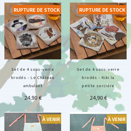
RUPTURE DE STOCK
RUPTURE DE STOCK
Set de 4 sous-verre
Set de 4 sous-verre
brodés - Le Château
brodés - Kiki la
ambulant
petite sorcière
Prix
Prix
24,90 €
24,90 €
À VENIR
À VENIR