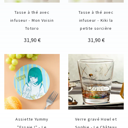
Tasse à thé avec
Tasse à thé avec
infuseur - Mon Voisin
infuseur - Kiki la
Totoro
petite sorcière
Prix
Prix
31,90 €
31,90 €
Assiette Yummy
Verre gravé Howl et
"Essaie !" - Le
Sophie - Le Château