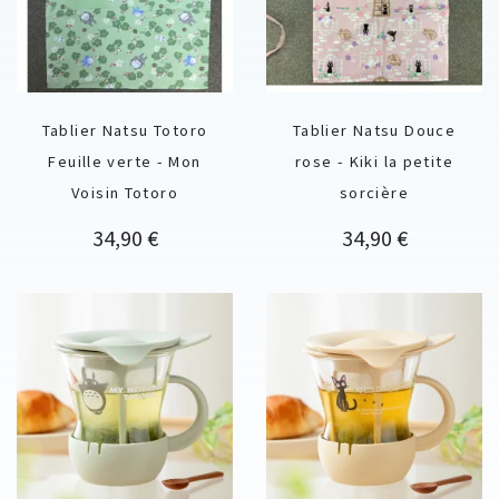
Tablier Natsu Totoro
Tablier Natsu Douce
Feuille verte - Mon
rose - Kiki la petite
Voisin Totoro
sorcière
Prix
Prix
34,90 €
34,90 €