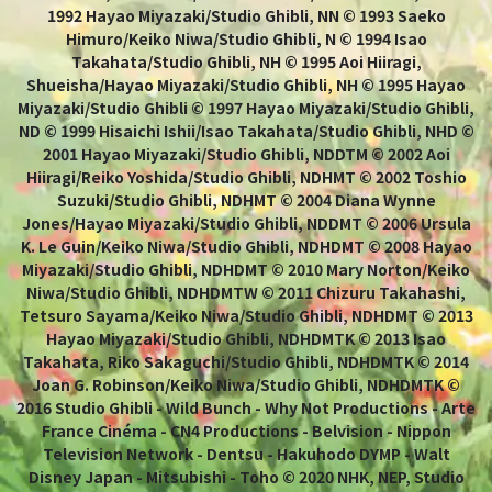
1992 Hayao Miyazaki/Studio Ghibli, NN © 1993 Saeko
Himuro/Keiko Niwa/Studio Ghibli, N © 1994 Isao
Takahata/Studio Ghibli, NH © 1995 Aoi Hiiragi,
Shueisha/Hayao Miyazaki/Studio Ghibli, NH © 1995 Hayao
Miyazaki/Studio Ghibli © 1997 Hayao Miyazaki/Studio Ghibli,
ND © 1999 Hisaichi Ishii/Isao Takahata/Studio Ghibli, NHD ©
2001 Hayao Miyazaki/Studio Ghibli, NDDTM © 2002 Aoi
Hiiragi/Reiko Yoshida/Studio Ghibli, NDHMT © 2002 Toshio
Suzuki/Studio Ghibli, NDHMT © 2004 Diana Wynne
Jones/Hayao Miyazaki/Studio Ghibli, NDDMT © 2006 Ursula
K. Le Guin/Keiko Niwa/Studio Ghibli, NDHDMT © 2008 Hayao
Miyazaki/Studio Ghibli, NDHDMT © 2010 Mary Norton/Keiko
Niwa/Studio Ghibli, NDHDMTW © 2011 Chizuru Takahashi,
Tetsuro Sayama/Keiko Niwa/Studio Ghibli, NDHDMT © 2013
Hayao Miyazaki/Studio Ghibli, NDHDMTK © 2013 Isao
Takahata, Riko Sakaguchi/Studio Ghibli, NDHDMTK © 2014
Joan G. Robinson/Keiko Niwa/Studio Ghibli, NDHDMTK ©
2016 Studio Ghibli - Wild Bunch - Why Not Productions - Arte
France Cinéma - CN4 Productions - Belvision - Nippon
Television Network - Dentsu - Hakuhodo DYMP - Walt
Disney Japan - Mitsubishi - Toho © 2020 NHK, NEP, Studio