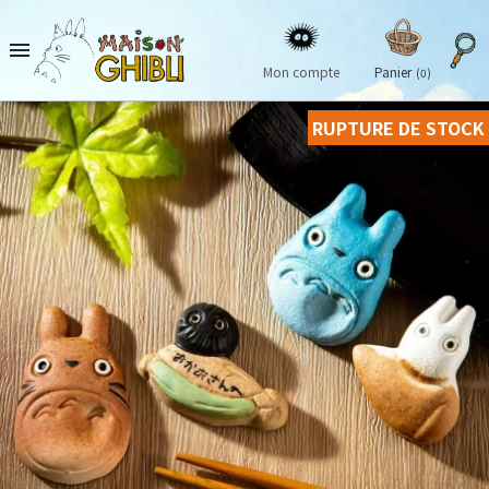

Mon compte
Panier
(0)
RUPTURE DE STOCK