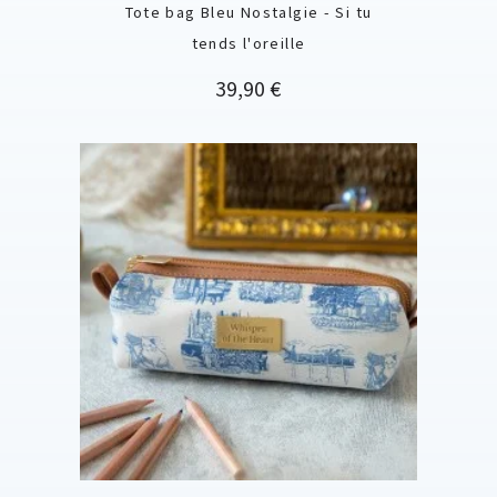
Tote bag Bleu Nostalgie - Si tu
tends l'oreille
Prix
39,90 €