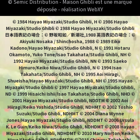
© Semic Distribution - Maison Ghibli est une marque
déposée - réalisation WebXY
© 1984 Hayao Miyazaki/Studio Ghibli, H © 1986 Hayao
Miyazaki/Studio Ghibli © 1988 Hayao Miyazaki/Studio Ghibli
日本語表記の場合：© 野坂昭如／新潮社,1988 英語表記の場合：©
Akiyuki Nosaka / Shinchosha, 1988 © 1989 Eiko
Kadono/Hayao Miyazaki/Studio Ghibli, N © 1991 Hotaru
Okamoto, Yuko Tone/Isao Takahata/Studio Ghibli, NH ©
1992 Hayao Miyazaki/Studio Ghibli, NN © 1993 Saeko
Himuro/Keiko Niwa/Studio Ghibli, N © 1994 Isao
Takahata/Studio Ghibli, NH © 1995 Aoi Hiiragi,
Shueisha/Hayao Miyazaki/Studio Ghibli, NH © 1995 Hayao
Miyazaki/Studio Ghibli © 1997 Hayao Miyazaki/Studio Ghibli,
ND © 1999 Hisaichi Ishii/Isao Takahata/Studio Ghibli, NHD ©
2001 Hayao Miyazaki/Studio Ghibli, NDDTM © 2002 Aoi
Hiiragi/Reiko Yoshida/Studio Ghibli, NDHMT © 2002 Toshio
Suzuki/Studio Ghibli, NDHMT © 2004 Diana Wynne
Jones/Hayao Miyazaki/Studio Ghibli, NDDMT © 2006 Ursula
K. Le Guin/Keiko Niwa/Studio Ghibli, NDHDMT © 2008 Hayao
Miyazaki/Studio Ghibli, NDHDMT © 2010 Mary Norton/Keiko
Niwa/Studio Ghibli, NDHDMTW © 2011 Chizuru Takahashi,