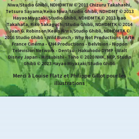
Niwa/Studio Ghibli, NDHDMTW © 2011 Chizuru Takahashi,
Tetsuro Sayama/Keiko Niwa/Studio Ghibli, NDHDMT © 2013
Hayao Miyazaki/Studio Ghibli, NDHDMTK © 2013 Isao
Takahata, Riko Sakaguchi/Studio Ghibli, NDHDMTK © 2014
Joan G. Robinson/Keiko Niwa/Studio Ghibli, NDHDMTK ©
2016 Studio Ghibli - Wild Bunch - Why Not Productions - Arte
France Cinéma - CN4 Productions - Belvision - Nippon
Television Network - Dentsu - Hakuhodo DYMP - Walt
Disney Japan - Mitsubishi - Toho © 2020 NHK, NEP, Studio
Ghibli © 2023 Hayao Miyazaki/Studio Ghibli
Merci à Louise Flatz et Philippe Gillot pour les
illustrations