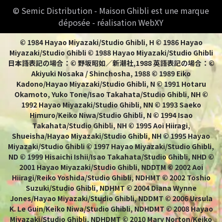
© Semic Distribution - Maison Ghibli est une marque
déposée - réalisation WebXY
© 1984 Hayao Miyazaki/Studio Ghibli, H © 1986 Hayao
Miyazaki/Studio Ghibli © 1988 Hayao Miyazaki/Studio Ghibli
日本語表記の場合：© 野坂昭如／新潮社,1988 英語表記の場合：©
Akiyuki Nosaka / Shinchosha, 1988 © 1989 Eiko
Kadono/Hayao Miyazaki/Studio Ghibli, N © 1991 Hotaru
Okamoto, Yuko Tone/Isao Takahata/Studio Ghibli, NH ©
1992 Hayao Miyazaki/Studio Ghibli, NN © 1993 Saeko
Himuro/Keiko Niwa/Studio Ghibli, N © 1994 Isao
Takahata/Studio Ghibli, NH © 1995 Aoi Hiiragi,
Shueisha/Hayao Miyazaki/Studio Ghibli, NH © 1995 Hayao
Miyazaki/Studio Ghibli © 1997 Hayao Miyazaki/Studio Ghibli,
ND © 1999 Hisaichi Ishii/Isao Takahata/Studio Ghibli, NHD ©
2001 Hayao Miyazaki/Studio Ghibli, NDDTM © 2002 Aoi
Hiiragi/Reiko Yoshida/Studio Ghibli, NDHMT © 2002 Toshio
Suzuki/Studio Ghibli, NDHMT © 2004 Diana Wynne
Jones/Hayao Miyazaki/Studio Ghibli, NDDMT © 2006 Ursula
K. Le Guin/Keiko Niwa/Studio Ghibli, NDHDMT © 2008 Hayao
Miyazaki/Studio Ghibli, NDHDMT © 2010 Mary Norton/Keiko