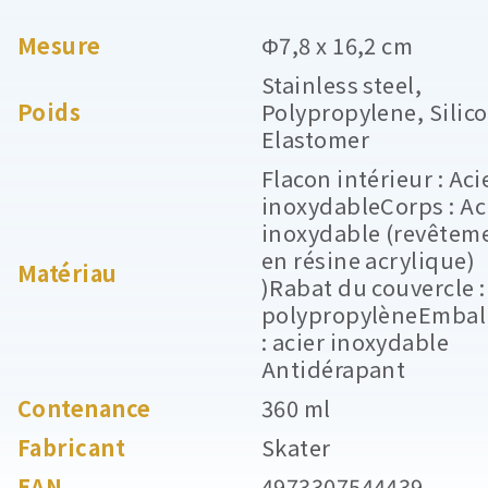
Mesure
Φ7,8 x 16,2 cm
Stainless steel,
Poids
Polypropylene, Silic
Elastomer
Flacon intérieur : Aci
inoxydableCorps : Ac
inoxydable (revêtem
en résine acrylique)
Matériau
)Rabat du couvercle :
polypropylèneEmbal
: acier inoxydable
Antidérapant
Contenance
360 ml
Fabricant
Skater
EAN
4973307544439