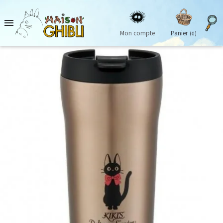

Mon compte
Panier
(0)