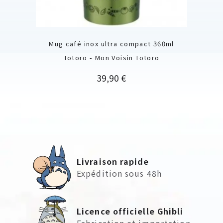
Mug café inox ultra compact 360ml
Totoro - Mon Voisin Totoro
Prix
39,90 €
Livraison rapide
Expédition sous 48h
Licence officielle Ghibli
Fabrication et importation