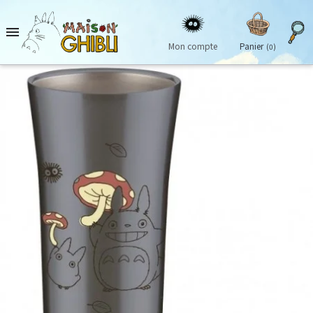

Mon compte
Panier
(0)