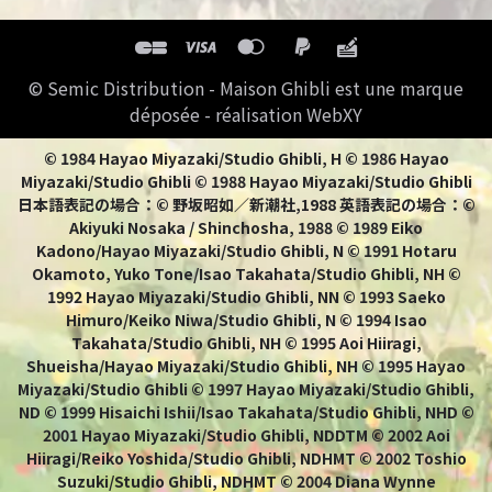
© Semic Distribution - Maison Ghibli est une marque
déposée - réalisation WebXY
© 1984 Hayao Miyazaki/Studio Ghibli, H © 1986 Hayao
Miyazaki/Studio Ghibli © 1988 Hayao Miyazaki/Studio Ghibli
日本語表記の場合：© 野坂昭如／新潮社,1988 英語表記の場合：©
Akiyuki Nosaka / Shinchosha, 1988 © 1989 Eiko
Kadono/Hayao Miyazaki/Studio Ghibli, N © 1991 Hotaru
Okamoto, Yuko Tone/Isao Takahata/Studio Ghibli, NH ©
1992 Hayao Miyazaki/Studio Ghibli, NN © 1993 Saeko
Himuro/Keiko Niwa/Studio Ghibli, N © 1994 Isao
Takahata/Studio Ghibli, NH © 1995 Aoi Hiiragi,
Shueisha/Hayao Miyazaki/Studio Ghibli, NH © 1995 Hayao
Miyazaki/Studio Ghibli © 1997 Hayao Miyazaki/Studio Ghibli,
ND © 1999 Hisaichi Ishii/Isao Takahata/Studio Ghibli, NHD ©
2001 Hayao Miyazaki/Studio Ghibli, NDDTM © 2002 Aoi
Hiiragi/Reiko Yoshida/Studio Ghibli, NDHMT © 2002 Toshio
Suzuki/Studio Ghibli, NDHMT © 2004 Diana Wynne