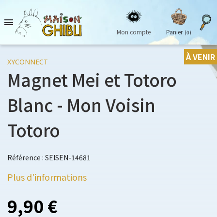

Mon compte
Panier
(0)
À VENIR
XYCONNECT
Magnet Mei et Totoro
Blanc - Mon Voisin
Totoro
Référence : SEISEN-14681
Plus d'informations
9,90 €