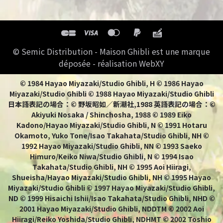
© Semic Distribution - Maison Ghibli est une marque
déposée - réalisation WebXY
© 1984 Hayao Miyazaki/Studio Ghibli, H © 1986 Hayao
Miyazaki/Studio Ghibli © 1988 Hayao Miyazaki/Studio Ghibli
日本語表記の場合：© 野坂昭如／新潮社,1988 英語表記の場合：©
Akiyuki Nosaka / Shinchosha, 1988 © 1989 Eiko
Kadono/Hayao Miyazaki/Studio Ghibli, N © 1991 Hotaru
Okamoto, Yuko Tone/Isao Takahata/Studio Ghibli, NH ©
1992 Hayao Miyazaki/Studio Ghibli, NN © 1993 Saeko
Himuro/Keiko Niwa/Studio Ghibli, N © 1994 Isao
Takahata/Studio Ghibli, NH © 1995 Aoi Hiiragi,
Shueisha/Hayao Miyazaki/Studio Ghibli, NH © 1995 Hayao
Miyazaki/Studio Ghibli © 1997 Hayao Miyazaki/Studio Ghibli,
ND © 1999 Hisaichi Ishii/Isao Takahata/Studio Ghibli, NHD ©
2001 Hayao Miyazaki/Studio Ghibli, NDDTM © 2002 Aoi
Hiiragi/Reiko Yoshida/Studio Ghibli, NDHMT © 2002 Toshio