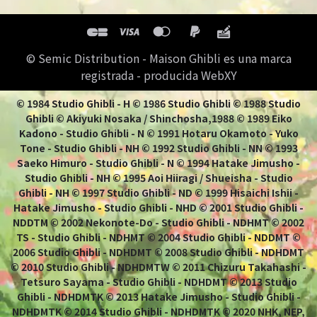
© Semic Distribution - Maison Ghibli es una marca
registrada - producida WebXY
© 1984 Studio Ghibli - H © 1986 Studio Ghibli © 1988 Studio
Ghibli © Akiyuki Nosaka / Shinchosha,1988 © 1989 Eiko
Kadono - Studio Ghibli - N © 1991 Hotaru Okamoto - Yuko
Tone - Studio Ghibli - NH © 1992 Studio Ghibli - NN © 1993
Saeko Himuro - Studio Ghibli - N © 1994 Hatake Jimusho -
Studio Ghibli - NH © 1995 Aoi Hiiragi / Shueisha - Studio
Ghibli - NH © 1997 Studio Ghibli - ND © 1999 Hisaichi Ishii -
Hatake Jimusho - Studio Ghibli - NHD © 2001 Studio Ghibli -
NDDTM © 2002 Nekonote-Do - Studio Ghibli - NDHMT © 2002
TS - Studio Ghibli - NDHMT © 2004 Studio Ghibli - NDDMT ©
2006 Studio Ghibli - NDHDMT © 2008 Studio Ghibli - NDHDMT
© 2010 Studio Ghibli - NDHDMTW © 2011 Chizuru Takahashi -
Tetsuro Sayama - Studio Ghibli - NDHDMT © 2013 Studio
Ghibli - NDHDMTK © 2013 Hatake Jimusho - Studio Ghibli -
NDHDMTK © 2014 Studio Ghibli - NDHDMTK © 2020 NHK, NEP,