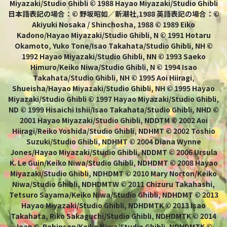
Miyazaki/Studio Ghibli © 1988 Hayao Miyazaki/Studio Ghibli
日本語表記の場合：© 野坂昭如／新潮社,1988 英語表記の場合：©
Akiyuki Nosaka / Shinchosha, 1988 © 1989 Eiko
Kadono/Hayao Miyazaki/Studio Ghibli, N © 1991 Hotaru
Okamoto, Yuko Tone/Isao Takahata/Studio Ghibli, NH ©
1992 Hayao Miyazaki/Studio Ghibli, NN © 1993 Saeko
Himuro/Keiko Niwa/Studio Ghibli, N © 1994 Isao
Takahata/Studio Ghibli, NH © 1995 Aoi Hiiragi,
Shueisha/Hayao Miyazaki/Studio Ghibli, NH © 1995 Hayao
Miyazaki/Studio Ghibli © 1997 Hayao Miyazaki/Studio Ghibli,
ND © 1999 Hisaichi Ishii/Isao Takahata/Studio Ghibli, NHD ©
2001 Hayao Miyazaki/Studio Ghibli, NDDTM © 2002 Aoi
Hiiragi/Reiko Yoshida/Studio Ghibli, NDHMT © 2002 Toshio
Suzuki/Studio Ghibli, NDHMT © 2004 Diana Wynne
Jones/Hayao Miyazaki/Studio Ghibli, NDDMT © 2006 Ursula
K. Le Guin/Keiko Niwa/Studio Ghibli, NDHDMT © 2008 Hayao
Miyazaki/Studio Ghibli, NDHDMT © 2010 Mary Norton/Keiko
Niwa/Studio Ghibli, NDHDMTW © 2011 Chizuru Takahashi,
Tetsuro Sayama/Keiko Niwa/Studio Ghibli, NDHDMT © 2013
Hayao Miyazaki/Studio Ghibli, NDHDMTK © 2013 Isao
Takahata, Riko Sakaguchi/Studio Ghibli, NDHDMTK © 2014
Joan G. Robinson/Keiko Niwa/Studio Ghibli, NDHDMTK ©