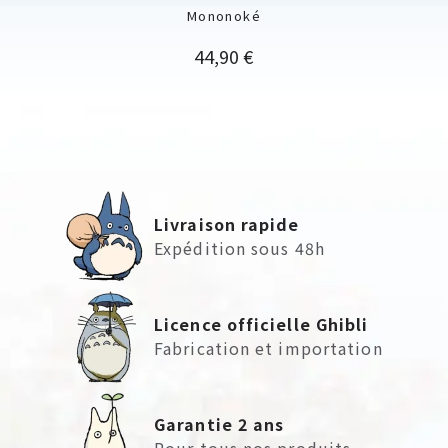
Mononoké
Prix
44,90 €
Livraison rapide
Expédition sous 48h
Licence officielle Ghibli
Fabrication et importation
Garantie 2 ans
Pour tous nos produits