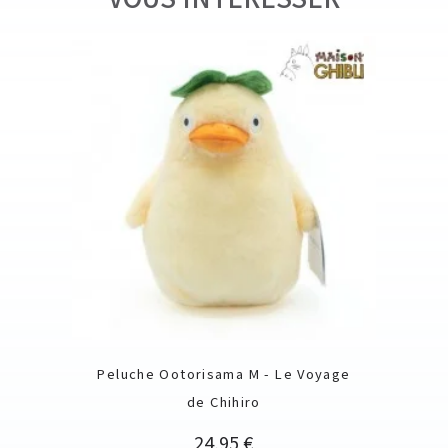
Peluche Ootorisama M - Le Voyage
de Chihiro
Prix
24,95 €