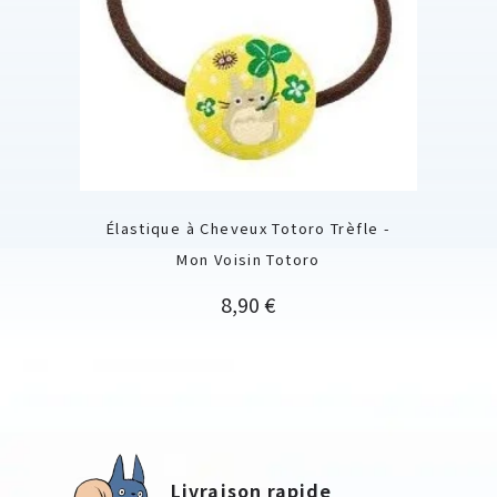
Élastique à Cheveux Totoro Trèfle -
Mon Voisin Totoro
Prix
8,90 €
Livraison rapide