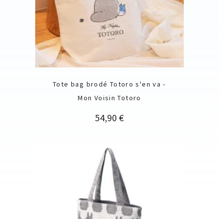
Tote bag brodé Totoro s'en va -
Mon Voisin Totoro
Prix
54,90 €