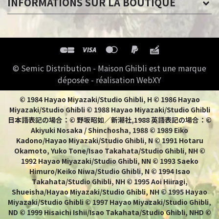
INFORMATIONS SUR LA BOUTIQUE
© Semic Distribution - Maison Ghibli est une marque
déposée - réalisation WebXY
© 1984 Hayao Miyazaki/Studio Ghibli, H © 1986 Hayao
Miyazaki/Studio Ghibli © 1988 Hayao Miyazaki/Studio Ghibli
日本語表記の場合：© 野坂昭如／新潮社,1988 英語表記の場合：©
Akiyuki Nosaka / Shinchosha, 1988 © 1989 Eiko
Kadono/Hayao Miyazaki/Studio Ghibli, N © 1991 Hotaru
Okamoto, Yuko Tone/Isao Takahata/Studio Ghibli, NH ©
1992 Hayao Miyazaki/Studio Ghibli, NN © 1993 Saeko
Himuro/Keiko Niwa/Studio Ghibli, N © 1994 Isao
Takahata/Studio Ghibli, NH © 1995 Aoi Hiiragi,
Shueisha/Hayao Miyazaki/Studio Ghibli, NH © 1995 Hayao
Miyazaki/Studio Ghibli © 1997 Hayao Miyazaki/Studio Ghibli,
ND © 1999 Hisaichi Ishii/Isao Takahata/Studio Ghibli, NHD ©