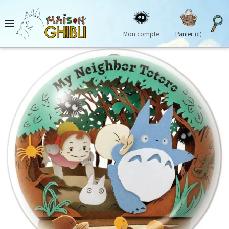

Mon compte
Panier
(0)