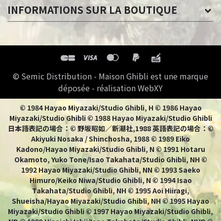
INFORMATIONS SUR LA BOUTIQUE
© Semic Distribution - Maison Ghibli est une marque
déposée - réalisation WebXY
© 1984 Hayao Miyazaki/Studio Ghibli, H © 1986 Hayao
Miyazaki/Studio Ghibli © 1988 Hayao Miyazaki/Studio Ghibli
日本語表記の場合：© 野坂昭如／新潮社,1988 英語表記の場合：©
Akiyuki Nosaka / Shinchosha, 1988 © 1989 Eiko
Kadono/Hayao Miyazaki/Studio Ghibli, N © 1991 Hotaru
Okamoto, Yuko Tone/Isao Takahata/Studio Ghibli, NH ©
1992 Hayao Miyazaki/Studio Ghibli, NN © 1993 Saeko
Himuro/Keiko Niwa/Studio Ghibli, N © 1994 Isao
Takahata/Studio Ghibli, NH © 1995 Aoi Hiiragi,
Shueisha/Hayao Miyazaki/Studio Ghibli, NH © 1995 Hayao
Miyazaki/Studio Ghibli © 1997 Hayao Miyazaki/Studio Ghibli,