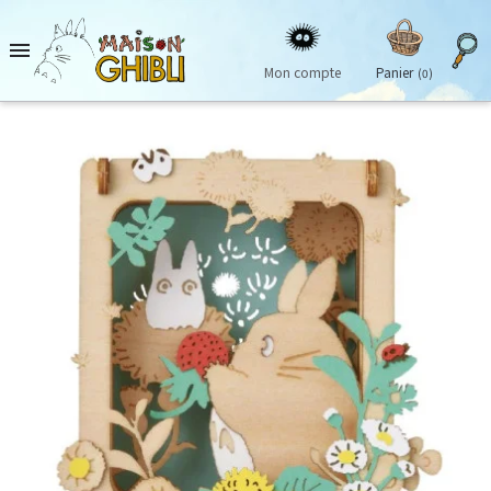

Mon compte
Panier
(0)