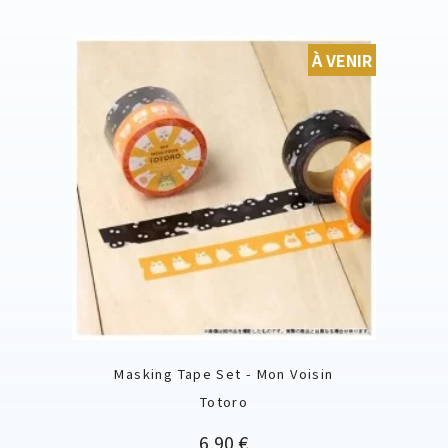
À VENIR
Masking Tape Set - Mon Voisin
Totoro
Prix
6,90 €