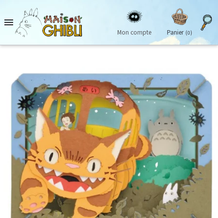

Mon compte
Panier
(0)