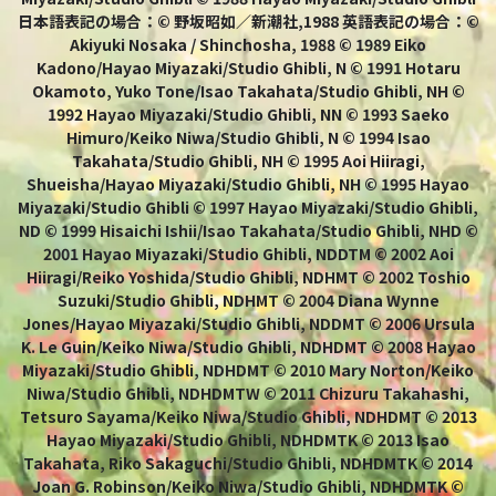
日本語表記の場合：© 野坂昭如／新潮社,1988 英語表記の場合：©
Akiyuki Nosaka / Shinchosha, 1988 © 1989 Eiko
Kadono/Hayao Miyazaki/Studio Ghibli, N © 1991 Hotaru
Okamoto, Yuko Tone/Isao Takahata/Studio Ghibli, NH ©
1992 Hayao Miyazaki/Studio Ghibli, NN © 1993 Saeko
Himuro/Keiko Niwa/Studio Ghibli, N © 1994 Isao
Takahata/Studio Ghibli, NH © 1995 Aoi Hiiragi,
Shueisha/Hayao Miyazaki/Studio Ghibli, NH © 1995 Hayao
Miyazaki/Studio Ghibli © 1997 Hayao Miyazaki/Studio Ghibli,
ND © 1999 Hisaichi Ishii/Isao Takahata/Studio Ghibli, NHD ©
2001 Hayao Miyazaki/Studio Ghibli, NDDTM © 2002 Aoi
Hiiragi/Reiko Yoshida/Studio Ghibli, NDHMT © 2002 Toshio
Suzuki/Studio Ghibli, NDHMT © 2004 Diana Wynne
Jones/Hayao Miyazaki/Studio Ghibli, NDDMT © 2006 Ursula
K. Le Guin/Keiko Niwa/Studio Ghibli, NDHDMT © 2008 Hayao
Miyazaki/Studio Ghibli, NDHDMT © 2010 Mary Norton/Keiko
Niwa/Studio Ghibli, NDHDMTW © 2011 Chizuru Takahashi,
Tetsuro Sayama/Keiko Niwa/Studio Ghibli, NDHDMT © 2013
Hayao Miyazaki/Studio Ghibli, NDHDMTK © 2013 Isao
Takahata, Riko Sakaguchi/Studio Ghibli, NDHDMTK © 2014
Joan G. Robinson/Keiko Niwa/Studio Ghibli, NDHDMTK ©