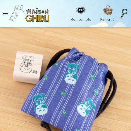

Mon compte
Panier
(0)