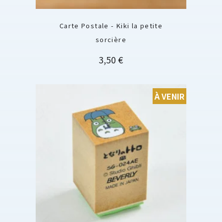
Carte Postale - Kiki la petite
sorcière
Prix
3,50 €
À VENIR