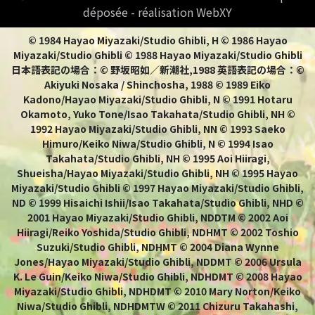
déposée - réalisation WebXY
© 1984 Hayao Miyazaki/Studio Ghibli, H © 1986 Hayao
Miyazaki/Studio Ghibli © 1988 Hayao Miyazaki/Studio Ghibli
日本語表記の場合：© 野坂昭如／新潮社,1988 英語表記の場合：©
Akiyuki Nosaka / Shinchosha, 1988 © 1989 Eiko
Kadono/Hayao Miyazaki/Studio Ghibli, N © 1991 Hotaru
Okamoto, Yuko Tone/Isao Takahata/Studio Ghibli, NH ©
1992 Hayao Miyazaki/Studio Ghibli, NN © 1993 Saeko
Himuro/Keiko Niwa/Studio Ghibli, N © 1994 Isao
Takahata/Studio Ghibli, NH © 1995 Aoi Hiiragi,
Shueisha/Hayao Miyazaki/Studio Ghibli, NH © 1995 Hayao
Miyazaki/Studio Ghibli © 1997 Hayao Miyazaki/Studio Ghibli,
ND © 1999 Hisaichi Ishii/Isao Takahata/Studio Ghibli, NHD ©
2001 Hayao Miyazaki/Studio Ghibli, NDDTM © 2002 Aoi
Hiiragi/Reiko Yoshida/Studio Ghibli, NDHMT © 2002 Toshio
Suzuki/Studio Ghibli, NDHMT © 2004 Diana Wynne
Jones/Hayao Miyazaki/Studio Ghibli, NDDMT © 2006 Ursula
K. Le Guin/Keiko Niwa/Studio Ghibli, NDHDMT © 2008 Hayao
Miyazaki/Studio Ghibli, NDHDMT © 2010 Mary Norton/Keiko
Niwa/Studio Ghibli, NDHDMTW © 2011 Chizuru Takahashi,