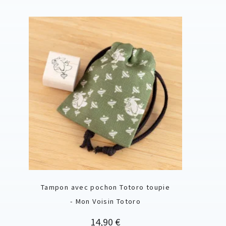
Tampon avec pochon Totoro toupie
- Mon Voisin Totoro
Prix
14,90 €