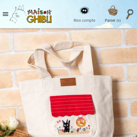

Mon compte
Panier
(0)