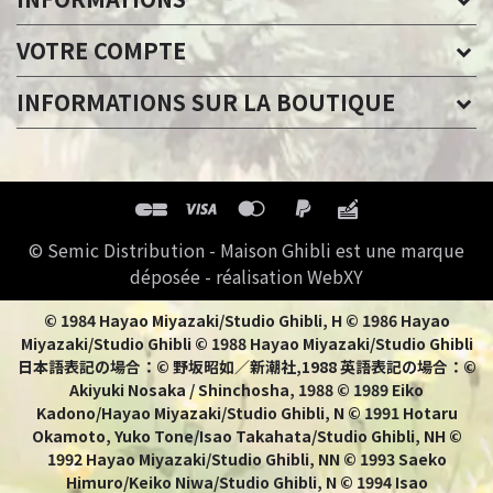
VOTRE COMPTE
INFORMATIONS SUR LA BOUTIQUE
© Semic Distribution - Maison Ghibli est une marque
déposée - réalisation WebXY
© 1984 Hayao Miyazaki/Studio Ghibli, H © 1986 Hayao
Miyazaki/Studio Ghibli © 1988 Hayao Miyazaki/Studio Ghibli
日本語表記の場合：© 野坂昭如／新潮社,1988 英語表記の場合：©
Akiyuki Nosaka / Shinchosha, 1988 © 1989 Eiko
Kadono/Hayao Miyazaki/Studio Ghibli, N © 1991 Hotaru
Okamoto, Yuko Tone/Isao Takahata/Studio Ghibli, NH ©
1992 Hayao Miyazaki/Studio Ghibli, NN © 1993 Saeko
Himuro/Keiko Niwa/Studio Ghibli, N © 1994 Isao