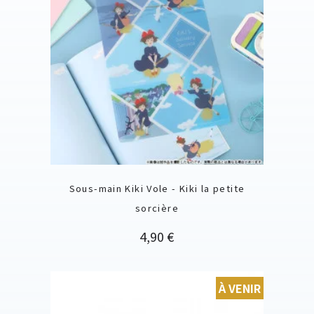
Sous-main Kiki Vole - Kiki la petite
sorcière
Prix
4,90 €
À VENIR