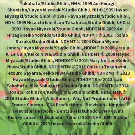
Takahata/Studio Ghibli, NH © 1995 Aoi Hiiragi,
Shueisha/Hayao Miyazaki/Studio Ghibli, NH © 1995 Hayao
Miyazaki/Studio Ghibli © 1997 Hayao Miyazaki/Studio Ghibli,
ND © 1999 Hisaichi Ishii/Isao Takahata/Studio Ghibli, NHD ©
2001 Hayao Miyazaki/Studio Ghibli, NDDTM © 2002 Aoi
Hiiragi/Reiko Yoshida/Studio Ghibli, NDHMT © 2002 Toshio
Suzuki/Studio Ghibli, NDHMT © 2004 Diana Wynne
Jones/Hayao Miyazaki/Studio Ghibli, NDDMT © 2006 Ursula
K. Le Guin/Keiko Niwa/Studio Ghibli, NDHDMT © 2008 Hayao
Miyazaki/Studio Ghibli, NDHDMT © 2010 Mary Norton/Keiko
Niwa/Studio Ghibli, NDHDMTW © 2011 Chizuru Takahashi,
Tetsuro Sayama/Keiko Niwa/Studio Ghibli, NDHDMT © 2013
Hayao Miyazaki/Studio Ghibli, NDHDMTK © 2013 Isao
Takahata, Riko Sakaguchi/Studio Ghibli, NDHDMTK © 2014
Joan G. Robinson/Keiko Niwa/Studio Ghibli, NDHDMTK ©
2016 Studio Ghibli - Wild Bunch - Why Not Productions - Arte
France Cinéma - CN4 Productions - Belvision - Nippon
Television Network - Dentsu - Hakuhodo DYMP - Walt
Disney Japan - Mitsubishi - Toho © 2020 NHK, NEP, Studio
Ghibli © 2023 Hayao Miyazaki/Studio Ghibli