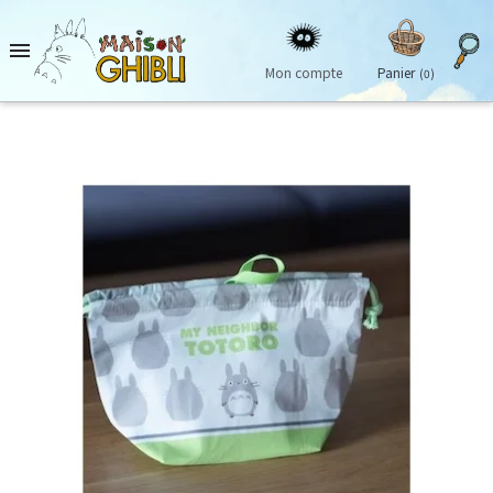

Mon compte
Panier
(0)