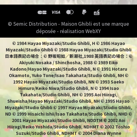
© Semic Distribution - Maison Ghibli est une marque
déposée - réalisation WebXY
© 1984 Hayao Miyazaki/Studio Ghibli, H © 1986 Hayao
Miyazaki/Studio Ghibli © 1988 Hayao Miyazaki/Studio Ghibli
日本語表記の場合：© 野坂昭如／新潮社,1988 英語表記の場合：©
Akiyuki Nosaka / Shinchosha, 1988 © 1989 Eiko
Kadono/Hayao Miyazaki/Studio Ghibli, N © 1991 Hotaru
Okamoto, Yuko Tone/Isao Takahata/Studio Ghibli, NH ©
1992 Hayao Miyazaki/Studio Ghibli, NN © 1993 Saeko
Himuro/Keiko Niwa/Studio Ghibli, N © 1994 Isao
Takahata/Studio Ghibli, NH © 1995 Aoi Hiiragi,
Shueisha/Hayao Miyazaki/Studio Ghibli, NH © 1995 Hayao
Miyazaki/Studio Ghibli © 1997 Hayao Miyazaki/Studio Ghibli,
ND © 1999 Hisaichi Ishii/Isao Takahata/Studio Ghibli, NHD ©
2001 Hayao Miyazaki/Studio Ghibli, NDDTM © 2002 Aoi
Hiiragi/Reiko Yoshida/Studio Ghibli, NDHMT © 2002 Toshio
Suzuki/Studio Ghibli, NDHMT © 2004 Diana Wynne