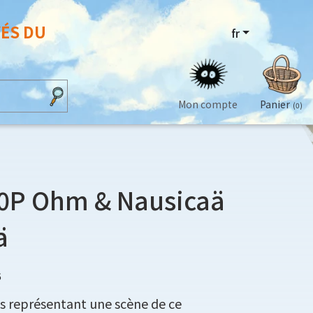
VÉS DU
fr
Mon compte
Panier
(0)
00P Ohm & Nausicaä
ä
6
es représentant une scène de ce