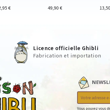
ix
Prix
Prix
2,95 €
49,90 €
13,50
Licence officielle Ghibli
Fabrication et importation
NEWSL
Vous pouvez vous dé