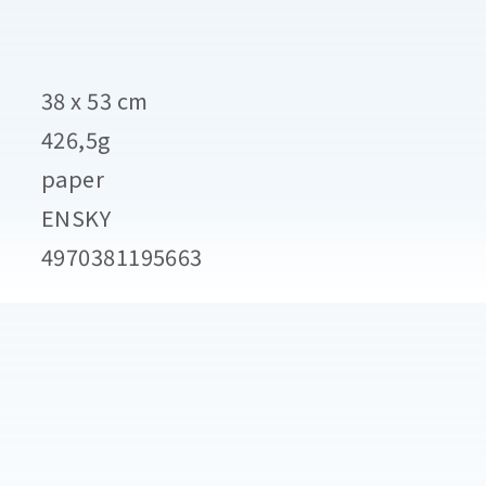
38 x 53 cm
426,5g
paper
ENSKY
4970381195663