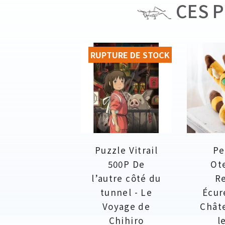
CES P
RUPTURE DE STOCK
Puzzle Vitrail
Pe
500P De
Ot
l’autre côté du
R
tunnel - Le
Écur
Voyage de
Chât
Chihiro
l