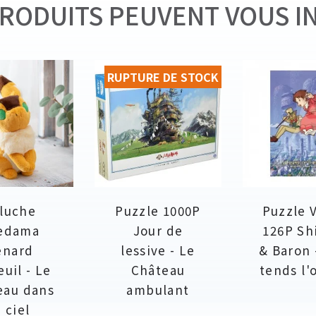
RODUITS PEUVENT VOUS I
RUPTURE DE STOCK
luche
Puzzle 1000P
Puzzle V
edama
Jour de
126P Sh
enard
lessive - Le
& Baron -
euil - Le
Château
tends l'o
eau dans
ambulant
e ciel