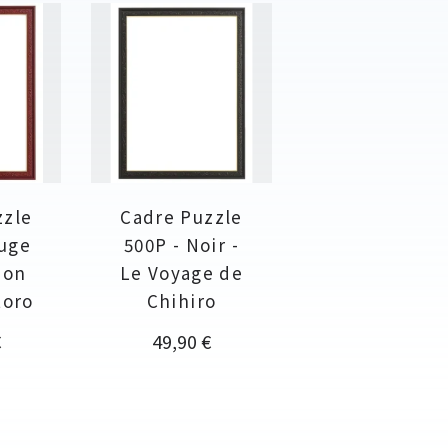
zzle
Cadre Puzzle
ouge
500P - Noir -
Mon
Le Voyage de
toro
Chihiro
Prix
€
49,90 €