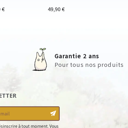
Prix
 €
49,90 €
Garantie 2 ans
Pour tous nos produits
ETTER
sinscrire à tout moment. Vous