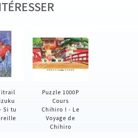
NTÉRESSER
itrail
Puzzle 1000P
izuku
Cours
 Si tu
Chihiro ! - Le
reille
Voyage de
Chihiro