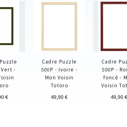
Puzzle
Cadre Puzzle
Cadre Pu
 Vert -
500P - Ivoire -
500P - R
oisin
Mon Voisin
foncé - 
oro
Totoro
Voisin To
Prix
Prix
90 €
49,90 €
49,90 