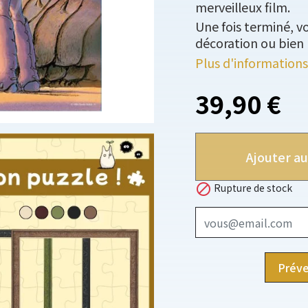
merveilleux film.
Une fois terminé, 
décoration ou bien
Plus d'informations
39,90 €
Ajouter au

Rupture de stock
Préve