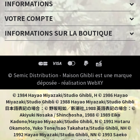
INFORMATIONS
VOTRE COMPTE
INFORMATIONS SUR LA BOUTIQUE
© Semic Distribution - Maison Ghibli est une marque
déposée - réalisation WebXY
© 1984 Hayao Miyazaki/Studio Ghibli, H © 1986 Hayao
Miyazaki/Studio Ghibli © 1988 Hayao Miyazaki/Studio Ghibli
日本語表記の場合：© 野坂昭如／新潮社,1988 英語表記の場合：©
Akiyuki Nosaka / Shinchosha, 1988 © 1989 Eiko
Kadono/Hayao Miyazaki/Studio Ghibli, N © 1991 Hotaru
Okamoto, Yuko Tone/Isao Takahata/Studio Ghibli, NH ©
1992 Hayao Miyazaki/Studio Ghibli, NN © 1993 Saeko