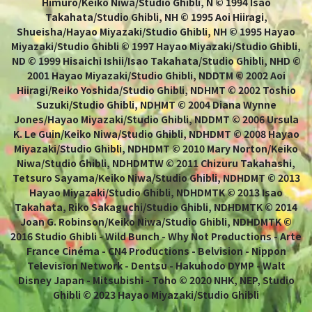
Himuro/Keiko Niwa/Studio Ghibli, N © 1994 Isao
Takahata/Studio Ghibli, NH © 1995 Aoi Hiiragi,
Shueisha/Hayao Miyazaki/Studio Ghibli, NH © 1995 Hayao
Miyazaki/Studio Ghibli © 1997 Hayao Miyazaki/Studio Ghibli,
ND © 1999 Hisaichi Ishii/Isao Takahata/Studio Ghibli, NHD ©
2001 Hayao Miyazaki/Studio Ghibli, NDDTM © 2002 Aoi
Hiiragi/Reiko Yoshida/Studio Ghibli, NDHMT © 2002 Toshio
Suzuki/Studio Ghibli, NDHMT © 2004 Diana Wynne
Jones/Hayao Miyazaki/Studio Ghibli, NDDMT © 2006 Ursula
K. Le Guin/Keiko Niwa/Studio Ghibli, NDHDMT © 2008 Hayao
Miyazaki/Studio Ghibli, NDHDMT © 2010 Mary Norton/Keiko
Niwa/Studio Ghibli, NDHDMTW © 2011 Chizuru Takahashi,
Tetsuro Sayama/Keiko Niwa/Studio Ghibli, NDHDMT © 2013
Hayao Miyazaki/Studio Ghibli, NDHDMTK © 2013 Isao
Takahata, Riko Sakaguchi/Studio Ghibli, NDHDMTK © 2014
Joan G. Robinson/Keiko Niwa/Studio Ghibli, NDHDMTK ©
2016 Studio Ghibli - Wild Bunch - Why Not Productions - Arte
France Cinéma - CN4 Productions - Belvision - Nippon
Television Network - Dentsu - Hakuhodo DYMP - Walt
Disney Japan - Mitsubishi - Toho © 2020 NHK, NEP, Studio
Ghibli © 2023 Hayao Miyazaki/Studio Ghibli