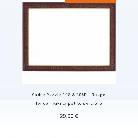
Cadre Puzzle 108 & 208P - Rouge
foncé - Kiki la petite sorcière
Prix
29,90 €