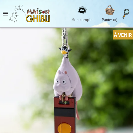

Mon compte
Panier
(0)
À VENIR