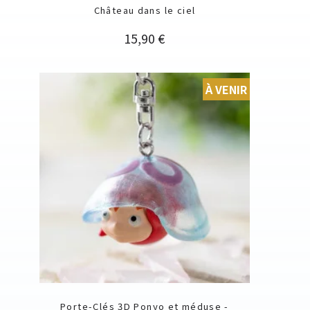
Château dans le ciel
Prix
15,90 €
À VENIR
Porte-Clés 3D Ponyo et méduse -