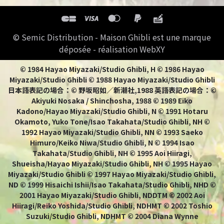
© Semic Distribution - Maison Ghibli est une marque
déposée - réalisation WebXY
© 1984 Hayao Miyazaki/Studio Ghibli, H © 1986 Hayao
Miyazaki/Studio Ghibli © 1988 Hayao Miyazaki/Studio Ghibli
日本語表記の場合：© 野坂昭如／新潮社,1988 英語表記の場合：©
Akiyuki Nosaka / Shinchosha, 1988 © 1989 Eiko
Kadono/Hayao Miyazaki/Studio Ghibli, N © 1991 Hotaru
Okamoto, Yuko Tone/Isao Takahata/Studio Ghibli, NH ©
1992 Hayao Miyazaki/Studio Ghibli, NN © 1993 Saeko
Himuro/Keiko Niwa/Studio Ghibli, N © 1994 Isao
Takahata/Studio Ghibli, NH © 1995 Aoi Hiiragi,
Shueisha/Hayao Miyazaki/Studio Ghibli, NH © 1995 Hayao
Miyazaki/Studio Ghibli © 1997 Hayao Miyazaki/Studio Ghibli,
ND © 1999 Hisaichi Ishii/Isao Takahata/Studio Ghibli, NHD ©
2001 Hayao Miyazaki/Studio Ghibli, NDDTM © 2002 Aoi
Hiiragi/Reiko Yoshida/Studio Ghibli, NDHMT © 2002 Toshio
Suzuki/Studio Ghibli, NDHMT © 2004 Diana Wynne