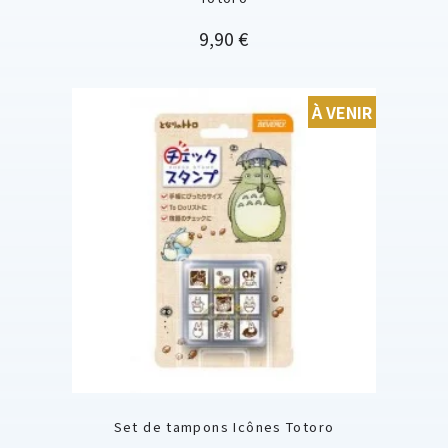
Prix
9,90 €
À VENIR
Set de tampons Icônes Totoro