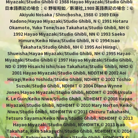
Miyazaki/Studio Ghibli © 1988 Hayao Miyazaki/Studio Ghibli
日本語表記の場合：© 野坂昭如／新潮社,1988 英語表記の場合：©
Akiyuki Nosaka / Shinchosha, 1988 © 1989 Eiko
Kadono/Hayao Miyazaki/Studio Ghibli, N © 1991 Hotaru
Okamoto, Yuko Tone/Isao Takahata/Studio Ghibli, NH ©
1992 Hayao Miyazaki/Studio Ghibli, NN © 1993 Saeko
Himuro/Keiko Niwa/Studio Ghibli, N © 1994 Isao
Takahata/Studio Ghibli, NH © 1995 Aoi Hiiragi,
Shueisha/Hayao Miyazaki/Studio Ghibli, NH © 1995 Hayao
Miyazaki/Studio Ghibli © 1997 Hayao Miyazaki/Studio Ghibli,
ND © 1999 Hisaichi Ishii/Isao Takahata/Studio Ghibli, NHD ©
2001 Hayao Miyazaki/Studio Ghibli, NDDTM © 2002 Aoi
Hiiragi/Reiko Yoshida/Studio Ghibli, NDHMT © 2002 Toshio
Suzuki/Studio Ghibli, NDHMT © 2004 Diana Wynne
Jones/Hayao Miyazaki/Studio Ghibli, NDDMT © 2006 Ursula
K. Le Guin/Keiko Niwa/Studio Ghibli, NDHDMT © 2008 Hayao
Miyazaki/Studio Ghibli, NDHDMT © 2010 Mary Norton/Keiko
Niwa/Studio Ghibli, NDHDMTW © 2011 Chizuru Takahashi,
Tetsuro Sayama/Keiko Niwa/Studio Ghibli, NDHDMT © 2013
Hayao Miyazaki/Studio Ghibli, NDHDMTK © 2013 Isao
Takahata, Riko Sakaguchi/Studio Ghibli, NDHDMTK © 2014
Joan G. Robinson/Keiko Niwa/Studio Ghibli, NDHDMTK ©