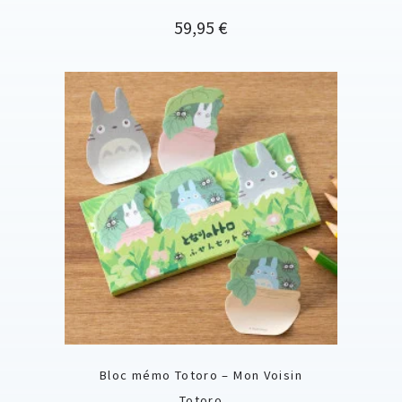
Prix
59,95 €
Bloc mémo Totoro – Mon Voisin
Totoro