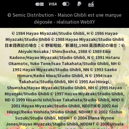
© Semic Distribution - Maison Ghibli est une marque
déposée - réalisation WebXY
© 1984 Hayao Miyazaki/Studio Ghibli, H © 1986 Hayao
Miyazaki/Studio Ghibli © 1988 Hayao Miyazaki/Studio Ghibli
日本語表記の場合：© 野坂昭如／新潮社,1988 英語表記の場合：©
Akiyuki Nosaka / Shinchosha, 1988 © 1989 Eiko
Kadono/Hayao Miyazaki/Studio Ghibli, N © 1991 Hotaru
Okamoto, Yuko Tone/Isao Takahata/Studio Ghibli, NH ©
1992 Hayao Miyazaki/Studio Ghibli, NN © 1993 Saeko
Himuro/Keiko Niwa/Studio Ghibli, N © 1994 Isao
Takahata/Studio Ghibli, NH © 1995 Aoi Hiiragi,
Shueisha/Hayao Miyazaki/Studio Ghibli, NH © 1995 Hayao
Miyazaki/Studio Ghibli © 1997 Hayao Miyazaki/Studio Ghibli,
ND © 1999 Hisaichi Ishii/Isao Takahata/Studio Ghibli, NHD ©
2001 Hayao Miyazaki/Studio Ghibli, NDDTM © 2002 Aoi
Hiiragi/Reiko Yoshida/Studio Ghibli, NDHMT © 2002 Toshio
Suzuki/Studio Ghibli, NDHMT © 2004 Diana Wynne
Jones/Hayao Miyazaki/Studio Ghibli, NDDMT © 2006 Ursula