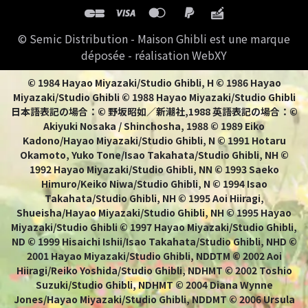
© Semic Distribution - Maison Ghibli est une marque
déposée - réalisation WebXY
© 1984 Hayao Miyazaki/Studio Ghibli, H © 1986 Hayao
Miyazaki/Studio Ghibli © 1988 Hayao Miyazaki/Studio Ghibli
日本語表記の場合：© 野坂昭如／新潮社,1988 英語表記の場合：©
Akiyuki Nosaka / Shinchosha, 1988 © 1989 Eiko
Kadono/Hayao Miyazaki/Studio Ghibli, N © 1991 Hotaru
Okamoto, Yuko Tone/Isao Takahata/Studio Ghibli, NH ©
1992 Hayao Miyazaki/Studio Ghibli, NN © 1993 Saeko
Himuro/Keiko Niwa/Studio Ghibli, N © 1994 Isao
Takahata/Studio Ghibli, NH © 1995 Aoi Hiiragi,
Shueisha/Hayao Miyazaki/Studio Ghibli, NH © 1995 Hayao
Miyazaki/Studio Ghibli © 1997 Hayao Miyazaki/Studio Ghibli,
ND © 1999 Hisaichi Ishii/Isao Takahata/Studio Ghibli, NHD ©
2001 Hayao Miyazaki/Studio Ghibli, NDDTM © 2002 Aoi
Hiiragi/Reiko Yoshida/Studio Ghibli, NDHMT © 2002 Toshio
Suzuki/Studio Ghibli, NDHMT © 2004 Diana Wynne
Jones/Hayao Miyazaki/Studio Ghibli, NDDMT © 2006 Ursula