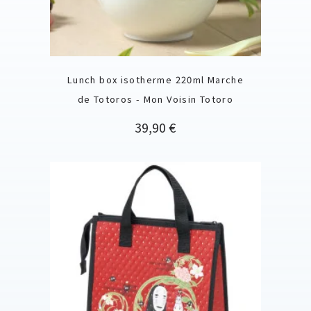
Lunch box isotherme 220ml Marche
de Totoros - Mon Voisin Totoro
Prix
39,90 €