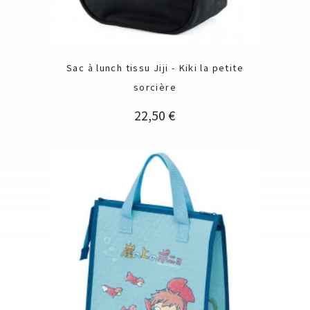
Sac à lunch tissu Jiji - Kiki la petite
sorcière
Prix
22,50 €