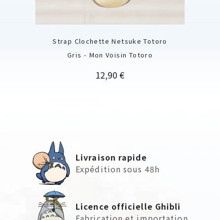
Strap Clochette Netsuke Totoro
Gris - Mon Voisin Totoro
Prix
12,90 €
Livraison rapide
Expédition sous 48h
Licence officielle Ghibli
Fabrication et importation