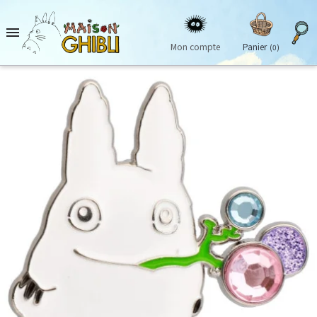

Mon compte
Panier
(0)