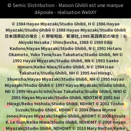
© Semic Distribution - Maison Ghibli est une marque
déposée - réalisation WebXY
© 1984 Hayao Miyazaki/Studio Ghibli, H © 1986 Hayao
Miyazaki/Studio Ghibli © 1988 Hayao Miyazaki/Studio Ghibli
日本語表記の場合：© 野坂昭如／新潮社,1988 英語表記の場合：©
Akiyuki Nosaka / Shinchosha, 1988 © 1989 Eiko
Kadono/Hayao Miyazaki/Studio Ghibli, N © 1991 Hotaru
Okamoto, Yuko Tone/Isao Takahata/Studio Ghibli, NH ©
1992 Hayao Miyazaki/Studio Ghibli, NN © 1993 Saeko
Himuro/Keiko Niwa/Studio Ghibli, N © 1994 Isao
Takahata/Studio Ghibli, NH © 1995 Aoi Hiiragi,
Shueisha/Hayao Miyazaki/Studio Ghibli, NH © 1995 Hayao
Miyazaki/Studio Ghibli © 1997 Hayao Miyazaki/Studio Ghibli,
ND © 1999 Hisaichi Ishii/Isao Takahata/Studio Ghibli, NHD ©
2001 Hayao Miyazaki/Studio Ghibli, NDDTM © 2002 Aoi
Hiiragi/Reiko Yoshida/Studio Ghibli, NDHMT © 2002 Toshio
Suzuki/Studio Ghibli, NDHMT © 2004 Diana Wynne
Jones/Hayao Miyazaki/Studio Ghibli, NDDMT © 2006 Ursula
K. Le Guin/Keiko Niwa/Studio Ghibli, NDHDMT © 2008 Hayao
Miyazaki/Studio Ghibli, NDHDMT © 2010 Mary Norton/Keiko