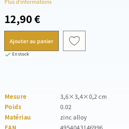
Plus d'informations
12,90 €
Ajouter au panier

En stock
Mesure
3,6×3,4×0,2 cm
Poids
0.02
Matériau
zinc alloy
EAN
4954043146996