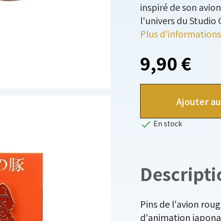
inspiré de son avio
l'univers du Studio G
Plus d'informations
9,90 €
Ajouter au

En stock
Descripti
Pins de l'avion rou
d'animation japonai