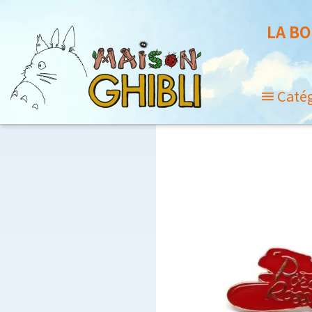
LA BO
Caté