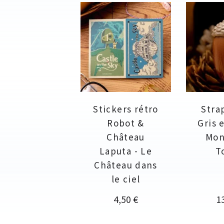
Stickers rétro
Stra
Robot &
Gris 
Château
Mon
Laputa - Le
T
Château dans
le ciel
Prix
Pr
4,50 €
1