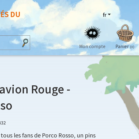
VÉS DU
fr
Mon compte
Panier
(0)
avion Rouge -
sso
832
tous les fans de Porco Rosso, un pins