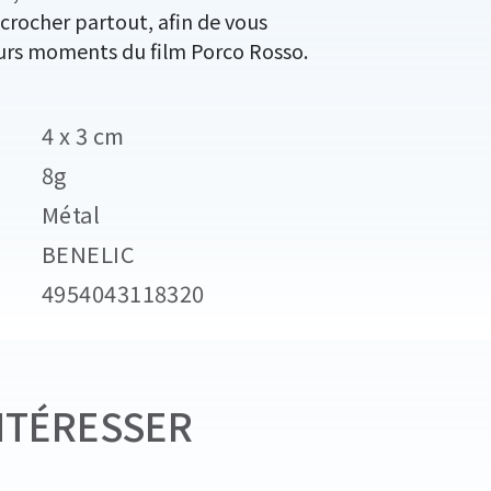
crocher partout, afin de vous
eurs moments du film Porco Rosso.
4 x 3 cm
8g
Métal
BENELIC
4954043118320
NTÉRESSER