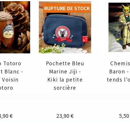
RUPTURE DE STOCK
p Totoro
Pochette Bleu
Chemis
et Blanc -
Marine Jiji -
Baron - 
 Voisin
Kiki la petite
tends l'o
otoro
sorcière
ix
Prix
Prix
3,90 €
23,90 €
5,50