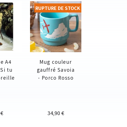
RUPTURE DE STOCK
e A4
Mug couleur
Si tu
gauffré Savoia
reille
- Porco Rosso
Prix
 €
34,90 €