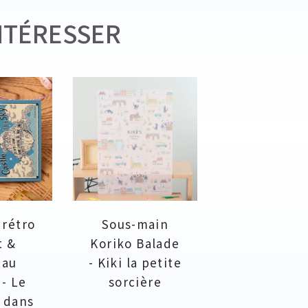
NTÉRESSER
 rétro
Sous-main
t &
Koriko Balade
eau
- Kiki la petite
 - Le
sorcière
 dans