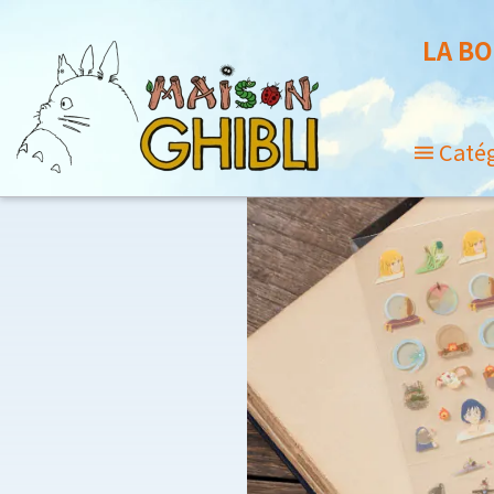
LA BO
Caté