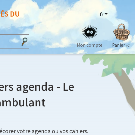
VÉS DU
fr
Mon compte
Panier
(0)
ers agenda - Le
ambulant
7
décorer votre agenda ou vos cahiers.