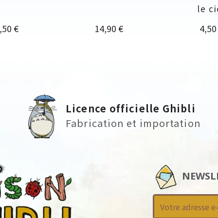
le ci
rix
Prix
Prix
,50 €
14,90 €
4,50
Licence officielle Ghibli
Fabrication et importation
NEWSL