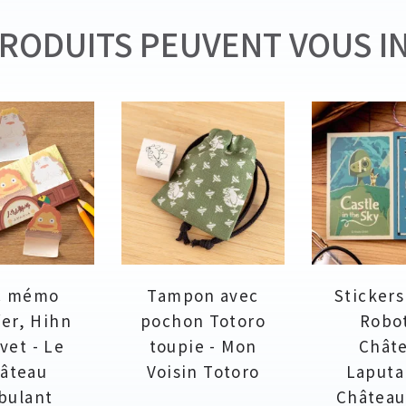
RODUITS PEUVENT VOUS I
c mémo
Tampon avec
Stickers
fer, Hihn
pochon Totoro
Robo
vet - Le
toupie - Mon
Chât
âteau
Voisin Totoro
Laputa
bulant
Château