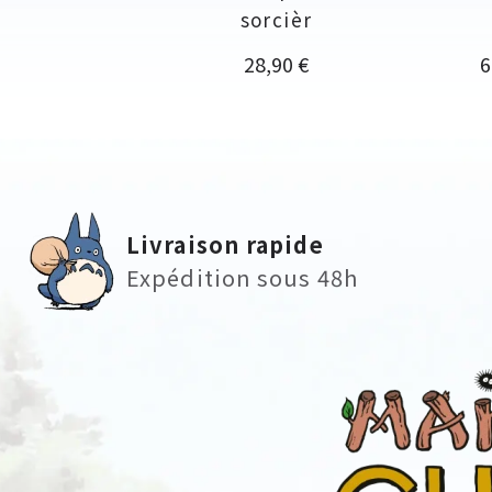
sorcièr
Prix
P
28,90 €
6
Livraison rapide
Expédition sous 48h