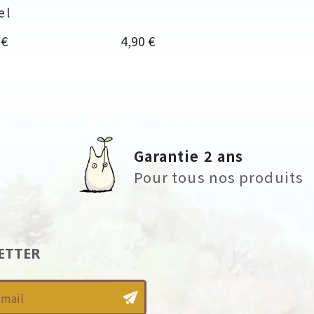
el
Prix
 €
4,90 €
Garantie 2 ans
Pour tous nos produits
ETTER