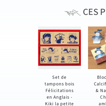
CES P
Set de
Blo
tampons bois
Calci
Félicitations
& Na
en Anglais -
Ch
Kiki la petite
am