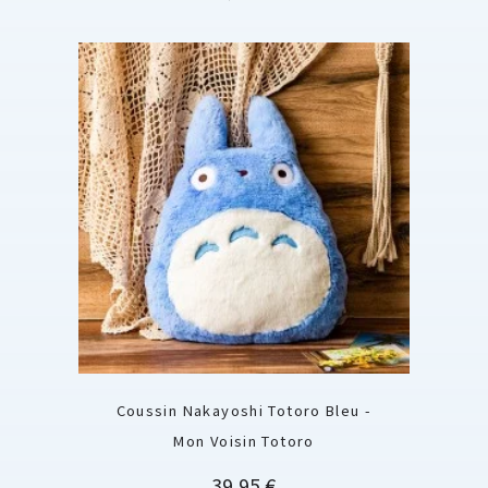
Coussin Nakayoshi Totoro Bleu -
Mon Voisin Totoro
Prix
39,95 €