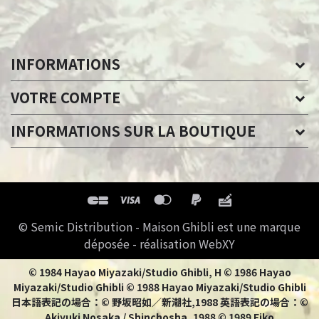
INFORMATIONS
VOTRE COMPTE
INFORMATIONS SUR LA BOUTIQUE
© Semic Distribution - Maison Ghibli est une marque
déposée - réalisation WebXY
© 1984 Hayao Miyazaki/Studio Ghibli, H © 1986 Hayao
Miyazaki/Studio Ghibli © 1988 Hayao Miyazaki/Studio Ghibli
日本語表記の場合：© 野坂昭如／新潮社,1988 英語表記の場合：©
Akiyuki Nosaka / Shinchosha, 1988 © 1989 Eiko