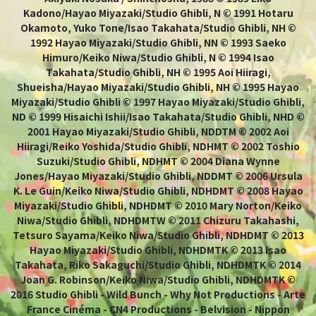
Kadono/Hayao Miyazaki/Studio Ghibli, N © 1991 Hotaru
Okamoto, Yuko Tone/Isao Takahata/Studio Ghibli, NH ©
1992 Hayao Miyazaki/Studio Ghibli, NN © 1993 Saeko
Himuro/Keiko Niwa/Studio Ghibli, N © 1994 Isao
Takahata/Studio Ghibli, NH © 1995 Aoi Hiiragi,
Shueisha/Hayao Miyazaki/Studio Ghibli, NH © 1995 Hayao
Miyazaki/Studio Ghibli © 1997 Hayao Miyazaki/Studio Ghibli,
ND © 1999 Hisaichi Ishii/Isao Takahata/Studio Ghibli, NHD ©
2001 Hayao Miyazaki/Studio Ghibli, NDDTM © 2002 Aoi
Hiiragi/Reiko Yoshida/Studio Ghibli, NDHMT © 2002 Toshio
Suzuki/Studio Ghibli, NDHMT © 2004 Diana Wynne
Jones/Hayao Miyazaki/Studio Ghibli, NDDMT © 2006 Ursula
K. Le Guin/Keiko Niwa/Studio Ghibli, NDHDMT © 2008 Hayao
Miyazaki/Studio Ghibli, NDHDMT © 2010 Mary Norton/Keiko
Niwa/Studio Ghibli, NDHDMTW © 2011 Chizuru Takahashi,
Tetsuro Sayama/Keiko Niwa/Studio Ghibli, NDHDMT © 2013
Hayao Miyazaki/Studio Ghibli, NDHDMTK © 2013 Isao
Takahata, Riko Sakaguchi/Studio Ghibli, NDHDMTK © 2014
Joan G. Robinson/Keiko Niwa/Studio Ghibli, NDHDMTK ©
2016 Studio Ghibli - Wild Bunch - Why Not Productions - Arte
France Cinéma - CN4 Productions - Belvision - Nippon