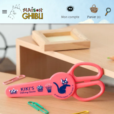

Mon compte
Panier
(0)