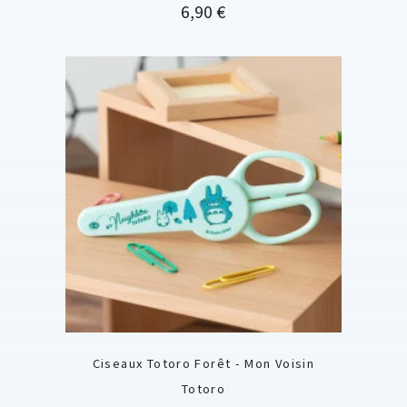
Prix
6,90 €
Ciseaux Totoro Forêt - Mon Voisin
Totoro