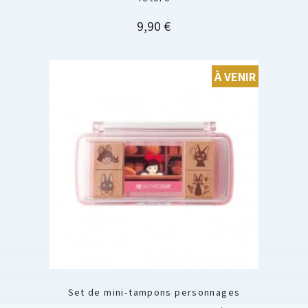
Prix
9,90 €
À VENIR
Set de mini-tampons personnages