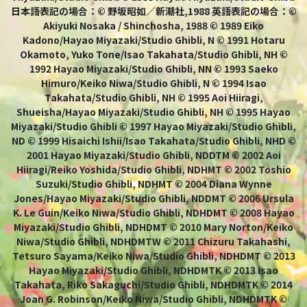
日本語表記の場合：© 野坂昭如／新潮社,1988 英語表記の場合：©
Akiyuki Nosaka / Shinchosha, 1988 © 1989 Eiko
Kadono/Hayao Miyazaki/Studio Ghibli, N © 1991 Hotaru
Okamoto, Yuko Tone/Isao Takahata/Studio Ghibli, NH ©
1992 Hayao Miyazaki/Studio Ghibli, NN © 1993 Saeko
Himuro/Keiko Niwa/Studio Ghibli, N © 1994 Isao
Takahata/Studio Ghibli, NH © 1995 Aoi Hiiragi,
Shueisha/Hayao Miyazaki/Studio Ghibli, NH © 1995 Hayao
Miyazaki/Studio Ghibli © 1997 Hayao Miyazaki/Studio Ghibli,
ND © 1999 Hisaichi Ishii/Isao Takahata/Studio Ghibli, NHD ©
2001 Hayao Miyazaki/Studio Ghibli, NDDTM © 2002 Aoi
Hiiragi/Reiko Yoshida/Studio Ghibli, NDHMT © 2002 Toshio
Suzuki/Studio Ghibli, NDHMT © 2004 Diana Wynne
Jones/Hayao Miyazaki/Studio Ghibli, NDDMT © 2006 Ursula
K. Le Guin/Keiko Niwa/Studio Ghibli, NDHDMT © 2008 Hayao
Miyazaki/Studio Ghibli, NDHDMT © 2010 Mary Norton/Keiko
Niwa/Studio Ghibli, NDHDMTW © 2011 Chizuru Takahashi,
Tetsuro Sayama/Keiko Niwa/Studio Ghibli, NDHDMT © 2013
Hayao Miyazaki/Studio Ghibli, NDHDMTK © 2013 Isao
Takahata, Riko Sakaguchi/Studio Ghibli, NDHDMTK © 2014
Joan G. Robinson/Keiko Niwa/Studio Ghibli, NDHDMTK ©