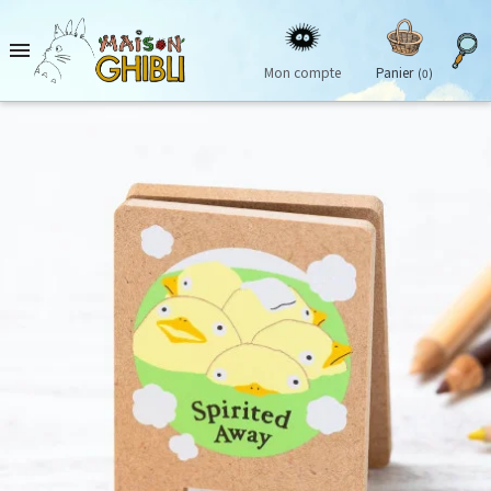

Mon compte
Panier
(0)