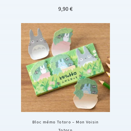
Prix
9,90 €
Bloc mémo Totoro – Mon Voisin
Totoro