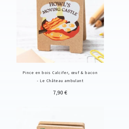
Pince en bois Calcifer, œuf & bacon
- Le Château ambulant
Prix
7,90 €