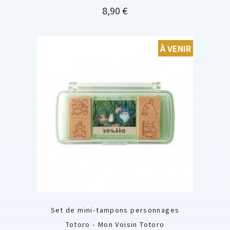
Prix
8,90 €
À VENIR
Set de mini-tampons personnages
Totoro - Mon Voisin Totoro