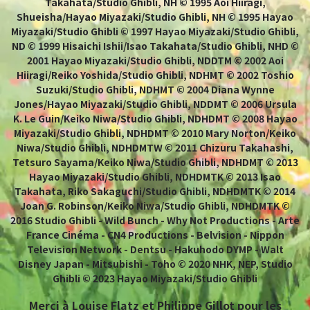
Takahata/Studio Ghibli, NH © 1995 Aoi Hiiragi,
Shueisha/Hayao Miyazaki/Studio Ghibli, NH © 1995 Hayao
Miyazaki/Studio Ghibli © 1997 Hayao Miyazaki/Studio Ghibli,
ND © 1999 Hisaichi Ishii/Isao Takahata/Studio Ghibli, NHD ©
2001 Hayao Miyazaki/Studio Ghibli, NDDTM © 2002 Aoi
Hiiragi/Reiko Yoshida/Studio Ghibli, NDHMT © 2002 Toshio
Suzuki/Studio Ghibli, NDHMT © 2004 Diana Wynne
Jones/Hayao Miyazaki/Studio Ghibli, NDDMT © 2006 Ursula
K. Le Guin/Keiko Niwa/Studio Ghibli, NDHDMT © 2008 Hayao
Miyazaki/Studio Ghibli, NDHDMT © 2010 Mary Norton/Keiko
Niwa/Studio Ghibli, NDHDMTW © 2011 Chizuru Takahashi,
Tetsuro Sayama/Keiko Niwa/Studio Ghibli, NDHDMT © 2013
Hayao Miyazaki/Studio Ghibli, NDHDMTK © 2013 Isao
Takahata, Riko Sakaguchi/Studio Ghibli, NDHDMTK © 2014
Joan G. Robinson/Keiko Niwa/Studio Ghibli, NDHDMTK ©
2016 Studio Ghibli - Wild Bunch - Why Not Productions - Arte
France Cinéma - CN4 Productions - Belvision - Nippon
Television Network - Dentsu - Hakuhodo DYMP - Walt
Disney Japan - Mitsubishi - Toho © 2020 NHK, NEP, Studio
Ghibli © 2023 Hayao Miyazaki/Studio Ghibli
Merci à Louise Flatz et Philippe Gillot pour les