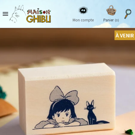

Mon compte
Panier
(0)
À VENIR