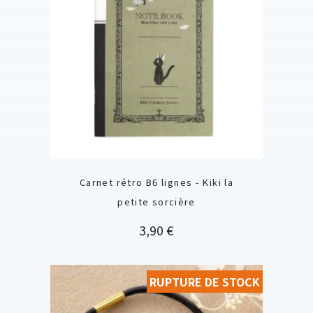
Carnet rétro B6 lignes - Kiki la
petite sorcière
Prix
3,90 €
RUPTURE DE STOCK