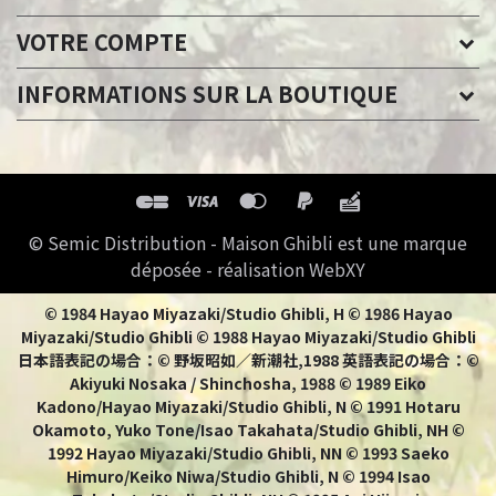
VOTRE COMPTE
INFORMATIONS SUR LA BOUTIQUE
© Semic Distribution - Maison Ghibli est une marque
déposée - réalisation WebXY
© 1984 Hayao Miyazaki/Studio Ghibli, H © 1986 Hayao
Miyazaki/Studio Ghibli © 1988 Hayao Miyazaki/Studio Ghibli
日本語表記の場合：© 野坂昭如／新潮社,1988 英語表記の場合：©
Akiyuki Nosaka / Shinchosha, 1988 © 1989 Eiko
Kadono/Hayao Miyazaki/Studio Ghibli, N © 1991 Hotaru
Okamoto, Yuko Tone/Isao Takahata/Studio Ghibli, NH ©
1992 Hayao Miyazaki/Studio Ghibli, NN © 1993 Saeko
Himuro/Keiko Niwa/Studio Ghibli, N © 1994 Isao