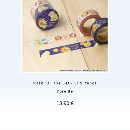
Masking Tape Set - Si tu tends
l'oreille
Prix
13,90 €