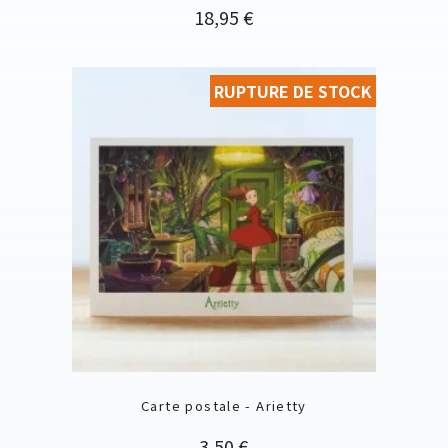
Prix
18,95 €
RUPTURE DE STOCK
Carte postale - Arietty
Prix
3,50 €