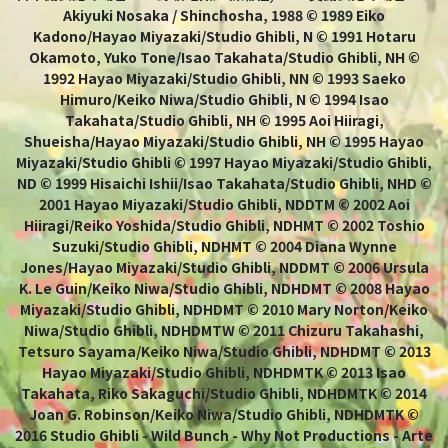
Akiyuki Nosaka / Shinchosha, 1988 © 1989 Eiko
Kadono/Hayao Miyazaki/Studio Ghibli, N © 1991 Hotaru
Okamoto, Yuko Tone/Isao Takahata/Studio Ghibli, NH ©
1992 Hayao Miyazaki/Studio Ghibli, NN © 1993 Saeko
Himuro/Keiko Niwa/Studio Ghibli, N © 1994 Isao
Takahata/Studio Ghibli, NH © 1995 Aoi Hiiragi,
Shueisha/Hayao Miyazaki/Studio Ghibli, NH © 1995 Hayao
Miyazaki/Studio Ghibli © 1997 Hayao Miyazaki/Studio Ghibli,
ND © 1999 Hisaichi Ishii/Isao Takahata/Studio Ghibli, NHD ©
2001 Hayao Miyazaki/Studio Ghibli, NDDTM © 2002 Aoi
Hiiragi/Reiko Yoshida/Studio Ghibli, NDHMT © 2002 Toshio
Suzuki/Studio Ghibli, NDHMT © 2004 Diana Wynne
Jones/Hayao Miyazaki/Studio Ghibli, NDDMT © 2006 Ursula
K. Le Guin/Keiko Niwa/Studio Ghibli, NDHDMT © 2008 Hayao
Miyazaki/Studio Ghibli, NDHDMT © 2010 Mary Norton/Keiko
Niwa/Studio Ghibli, NDHDMTW © 2011 Chizuru Takahashi,
Tetsuro Sayama/Keiko Niwa/Studio Ghibli, NDHDMT © 2013
Hayao Miyazaki/Studio Ghibli, NDHDMTK © 2013 Isao
Takahata, Riko Sakaguchi/Studio Ghibli, NDHDMTK © 2014
Joan G. Robinson/Keiko Niwa/Studio Ghibli, NDHDMTK ©
2016 Studio Ghibli - Wild Bunch - Why Not Productions - Arte