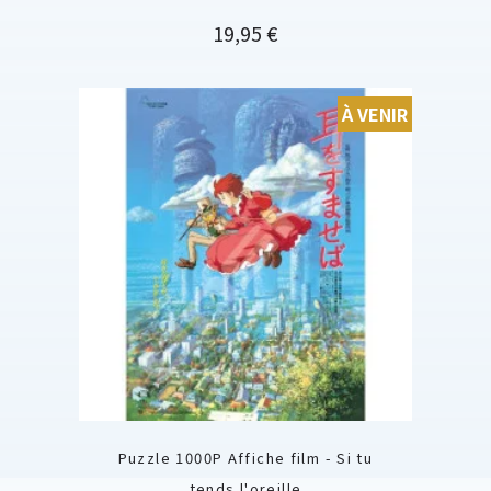
Prix
19,95 €
À VENIR
Puzzle 1000P Affiche film - Si tu
tends l'oreille