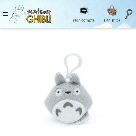

Mon compte
Panier
(0)