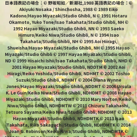
日本語表記の場合：© 野坂昭如／新潮社,1988 英語表記の場合：©
Akiyuki Nosaka / Shinchosha, 1988 © 1989 Eiko
Kadono/Hayao Miyazaki/Studio Ghibli, N © 1991 Hotaru
Okamoto, Yuko Tone/Isao Takahata/Studio Ghibli, NH ©
1992 Hayao Miyazaki/Studio Ghibli, NN © 1993 Saeko
Himuro/Keiko Niwa/Studio Ghibli, N © 1994 Isao
Takahata/Studio Ghibli, NH © 1995 Aoi Hiiragi,
Shueisha/Hayao Miyazaki/Studio Ghibli, NH © 1995 Hayao
Miyazaki/Studio Ghibli © 1997 Hayao Miyazaki/Studio Ghibli,
ND © 1999 Hisaichi Ishii/Isao Takahata/Studio Ghibli, NHD ©
2001 Hayao Miyazaki/Studio Ghibli, NDDTM © 2002 Aoi
Hiiragi/Reiko Yoshida/Studio Ghibli, NDHMT © 2002 Toshio
Suzuki/Studio Ghibli, NDHMT © 2004 Diana Wynne
Jones/Hayao Miyazaki/Studio Ghibli, NDDMT © 2006 Ursula
K. Le Guin/Keiko Niwa/Studio Ghibli, NDHDMT © 2008 Hayao
Miyazaki/Studio Ghibli, NDHDMT © 2010 Mary Norton/Keiko
Niwa/Studio Ghibli, NDHDMTW © 2011 Chizuru Takahashi,
Tetsuro Sayama/Keiko Niwa/Studio Ghibli, NDHDMT © 2013
Hayao Miyazaki/Studio Ghibli, NDHDMTK © 2013 Isao
Takahata, Riko Sakaguchi/Studio Ghibli, NDHDMTK © 2014
Joan G. Robinson/Keiko Niwa/Studio Ghibli, NDHDMTK ©