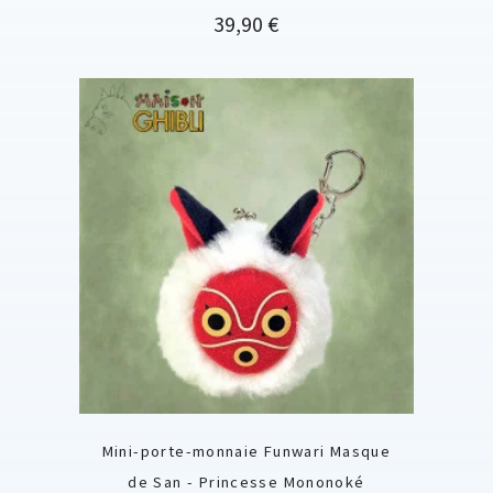
Prix
39,90 €
Mini-porte-monnaie Funwari Masque
de San - Princesse Mononoké