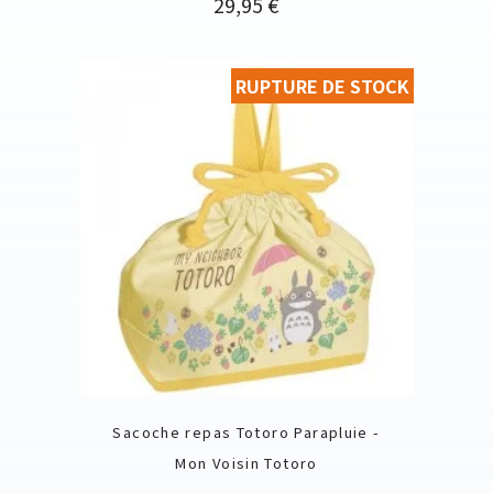
Prix
29,95 €
RUPTURE DE STOCK
Sacoche repas Totoro Parapluie -
Mon Voisin Totoro