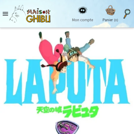

Mon compte
Panier
(0)