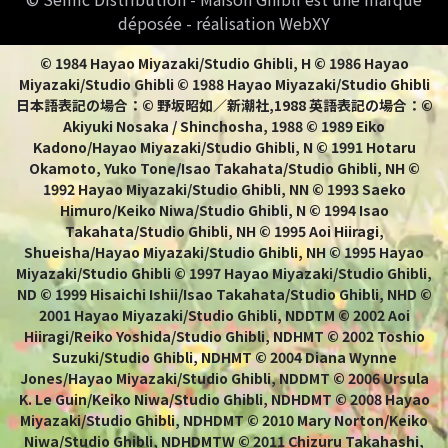
déposée - réalisation WebXY
© 1984 Hayao Miyazaki/Studio Ghibli, H © 1986 Hayao
Miyazaki/Studio Ghibli © 1988 Hayao Miyazaki/Studio Ghibli
日本語表記の場合：© 野坂昭如／新潮社,1988 英語表記の場合：©
Akiyuki Nosaka / Shinchosha, 1988 © 1989 Eiko
Kadono/Hayao Miyazaki/Studio Ghibli, N © 1991 Hotaru
Okamoto, Yuko Tone/Isao Takahata/Studio Ghibli, NH ©
1992 Hayao Miyazaki/Studio Ghibli, NN © 1993 Saeko
Himuro/Keiko Niwa/Studio Ghibli, N © 1994 Isao
Takahata/Studio Ghibli, NH © 1995 Aoi Hiiragi,
Shueisha/Hayao Miyazaki/Studio Ghibli, NH © 1995 Hayao
Miyazaki/Studio Ghibli © 1997 Hayao Miyazaki/Studio Ghibli,
ND © 1999 Hisaichi Ishii/Isao Takahata/Studio Ghibli, NHD ©
2001 Hayao Miyazaki/Studio Ghibli, NDDTM © 2002 Aoi
Hiiragi/Reiko Yoshida/Studio Ghibli, NDHMT © 2002 Toshio
Suzuki/Studio Ghibli, NDHMT © 2004 Diana Wynne
Jones/Hayao Miyazaki/Studio Ghibli, NDDMT © 2006 Ursula
K. Le Guin/Keiko Niwa/Studio Ghibli, NDHDMT © 2008 Hayao
Miyazaki/Studio Ghibli, NDHDMT © 2010 Mary Norton/Keiko
Niwa/Studio Ghibli, NDHDMTW © 2011 Chizuru Takahashi,