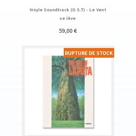
Vinyle Soundtrack (O.S.T) - Le Vent
se lève
Prix
59,00 €
RUPTURE DE STOCK