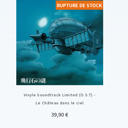
RUPTURE DE STOCK
Vinyle Soundtrack Limited (O.S.T) -
Le Château dans le ciel
Prix
39,90 €