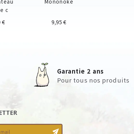
âteau
Mononoké
le c
Prix
 €
9,95 €
Garantie 2 ans
Pour tous nos produits
ETTER