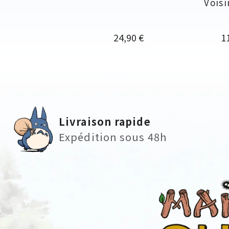
Voisi
Prix
Pr
24,90 €
1
Livraison rapide
Expédition sous 48h