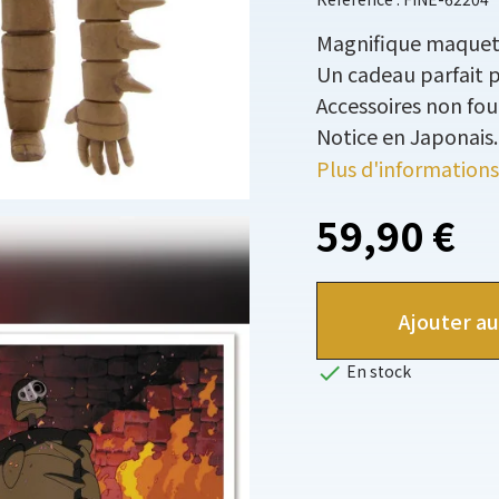
Magnifique maquett
Un cadeau parfait p
Accessoires non fou
Notice en Japonais.
Plus d'informations
59,90 €
Ajouter au

En stock