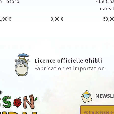
n Totoro
- Le Ch
dans 
ix
Prix
Prix
1,90 €
9,90 €
59,90
Licence officielle Ghibli
Fabrication et importation
NEWSL