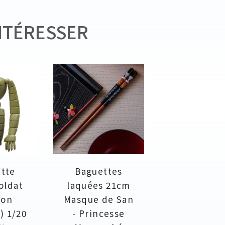
NTÉRESSER
tte
Baguettes
oldat
laquées 21cm
ion
Masque de San
) 1/20
- Princesse