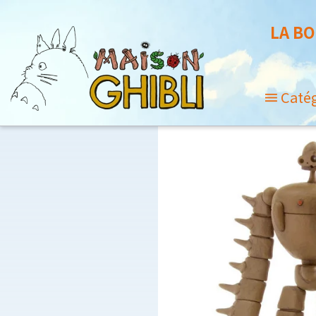
LA BO
Caté