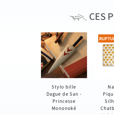
CES P
RUPTU
Stylo bille
Na
Dague de San -
Piqu
Princesse
Sil
Mononoké
Chatb