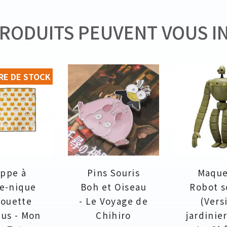
RODUITS PEUVENT VOUS I
RE DE STOCK
ppe à
Pins Souris
Maque
e-nique
Boh et Oiseau
Robot s
houette
- Le Voyage de
(Vers
us - Mon
Chihiro
jardinier