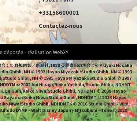
+33158600001
Contactez-nous
e déposée - réalisation WebXY
bli 日本語表記の場合：© 野坂昭如／新潮社,1988 英語表記の場合：© Akiyuki Nosaka
io Ghibli, NH © 1992 Hayao Miyazaki/Studio Ghibli, NN © 1993
/Studio Ghibli, NH © 1995 Hayao Miyazaki/Studio Ghibli © 1997
, NDDTM © 2002 Aoi Hiiragi/Reiko Yoshida/Studio Ghibli, NDHMT
 K. Le Guin/Keiko Niwa/Studio Ghibli, NDHDMT © 2008 Hayao
uro Sayama/Keiko Niwa/Studio Ghibli, NDHDMT © 2013 Hayao
ko Niwa/Studio Ghibli, NDHDMTK © 2016 Studio Ghibli - Wild
kuhodo DYMP - Walt Disney Japan - Mitsubishi - Toho © 2020
ns