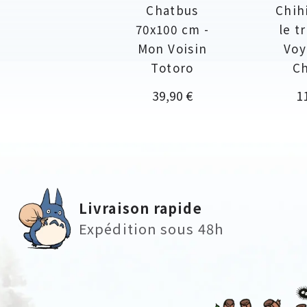
Chatbus
Chih
70x100 cm -
le t
Mon Voisin
Voy
Totoro
Ch
Prix
Pr
39,90 €
1
Livraison rapide
Expédition sous 48h