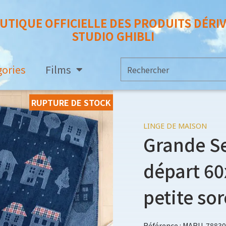
UTIQUE OFFICIELLE DES PRODUITS DÉRI
STUDIO GHIBLI
gories
Films
RUPTURE DE STOCK
LINGE DE MAISON
Grande Se
départ 60
petite sor
Référence : MARU-78830