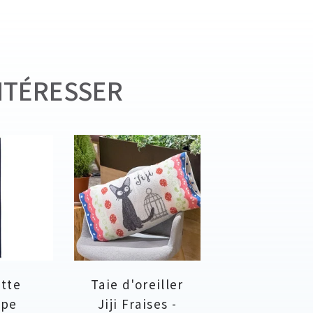
NTÉRESSER
ette
Taie d'oreiller
rpe
Jiji Fraises -