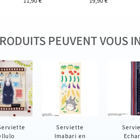
11,90 €
19,90 €
RODUITS PEUVENT VOUS I
Serviette
Serviette
Servi
llulo
Imabari en
Echa