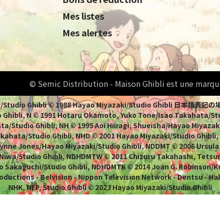
Mes listes
Mes alertes
© Semic Distribution - Maison Ghibli est une marqu
Miyazaki/Studio Ghibli © 1988 Hayao Miyazaki/Studio Ghi
 Ghibli, N © 1991 Hotaru Okamoto, Yuko Tone/Isao Takahata/Stud
a/Studio Ghibli, NH © 1995 Aoi Hiiragi, Shueisha/Hayao Miyazaki
Takahata/Studio Ghibli, NHD © 2001 Hayao Miyazaki/Studio Ghibli
ynne Jones/Hayao Miyazaki/Studio Ghibli, NDDMT © 2006 Ursula
 Niwa/Studio Ghibli, NDHDMTW © 2011 Chizuru Takahashi, Tets
o Sakaguchi/Studio Ghibli, NDHDMTK © 2014 Joan G. Robinson/Kei
oductions - Belvision - Nippon Television Network - Dentsu - Ha
NHK, NEP, Studio Ghibli © 2023 Hayao Miyazaki/Studio Ghibli
erci à Louise Flatz et Philippe Gillot pour les illustratio