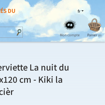
VÉS DU
fr
Mon compte
Panier
(0)
rviette La nuit du
x120 cm - Kiki la
cièr