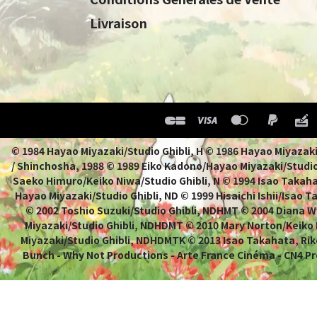
Livraison
© 1984 Hayao Miyazaki/Studio Ghibli, H © 1986 Hayao 
/ Shinchosha, 1988 © 1989 Eiko Kadono/Hayao Miyazaki/Studio
Saeko Himuro/Keiko Niwa/Studio Ghibli, N © 1994 Isao Takahat
Hayao Miyazaki/Studio Ghibli, ND © 1999 Hisaichi Ishii/Isao 
© 2002 Toshio Suzuki/Studio Ghibli, NDHMT © 2004 Diana W
Miyazaki/Studio Ghibli, NDHDMT © 2010 Mary Norton/Keiko
Miyazaki/Studio Ghibli, NDHDMTK © 2013 Isao Takahata, Rik
Bunch - Why Not Productions - Arte France Cinéma - CN4 Pr
M