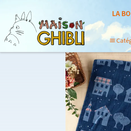
LA BO
Caté