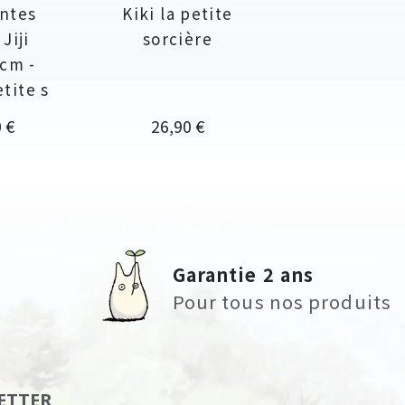
ntes
Kiki la petite
Jiji
sorcière
 cm -
etite s
Prix
 €
26,90 €
Garantie 2 ans
Pour tous nos produits
ETTER