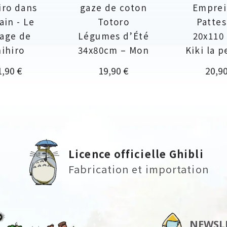
iro dans
gaze de coton
Emprei
rain - Le
Totoro
Pattes 
age de
Légumes d’Été
20x110
ihiro
34x80cm – Mon
Kiki la p
ix
Prix
Prix
1,90 €
19,90 €
20,90
Licence officielle Ghibli
Fabrication et importation
NEWSL